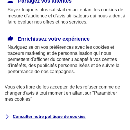
Partagez vos attentes
disponibles sur le site axa.fr.
Soyez toujours plus satisfait en acceptant les
cookies
de
AXA France IARD et AXA France Vie sont
mesure d’audience et d’avis utilisateurs qui nous aident à
faire évoluer nos offres et nos services.
mandataires exclusifs en opérations de
banque d'AXA Banque - N°ORIAS n°13 004
246 et n°13 005 764 (consultable
Enrichissez votre expérience
sur
www.orias.fr
)
Naviguez selon vos préférences avec les
cookies et
traceurs
marketing et de personnalisation qui nous
permettent d'afficher du contenu adapté à vos centres
d'intérêts, des publicités personnalisées et de suivre la
AXA Assistance France Assurances,
performance de nos campagnes.
S.A au capital de 51 429 430,40 €,
RCS Nanterre 415 392 724
Vous êtes libre de les accepter, de les refuser comme de
changer d'avis à tout moment en allant sur
"Paramétrer
Siège social :
mes
cookies
"
8-10, rue Paul Vaillant Couturier
92240 Malakoff
Consulter notre politique de
cookies