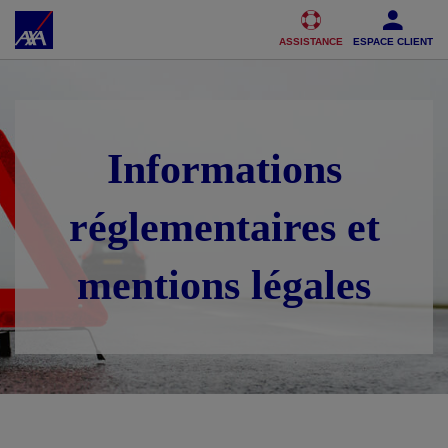
Accéder au Contenu
Accéder au Pied de page
ASSISTANCE
ESPACE CLIENT
Informations
réglementaires et
mentions légales