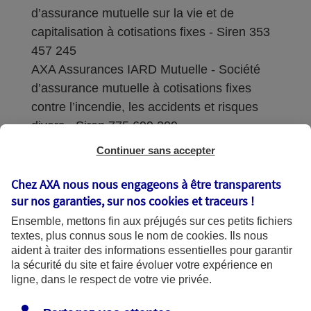
d’assurance mutuelle sur la vie et de
capitalisation à cotisations fixes - Siren 353
457 245
AXA Assurances IARD Mutuelle - Société
d’assurance mutuelle à cotisations fixes
contre l’incendie, les accidents et risques
divers - Siren 775 699 309
Continuer sans accepter
Sièges sociaux : 313 Terrasses de l’Arche –
92727 Nanterre Cedex
Chez AXA nous nous engageons à être transparents
sur nos garanties, sur nos
cookies et traceurs
!
Coordonnées de l'Autorité de contrôle
Ensemble, mettons fin aux préjugés sur ces petits fichiers
prudentiel et de résolution (ACPR) : - 4
textes, plus connus sous le nom de
cookies
. Ils nous
Place de Budapest - CS 92459 - 75436
aident à traiter des informations essentielles pour garantir
Paris Cedex 09. Le détail des procédures de
la sécurité du site et faire évoluer votre expérience en
recours et de réclamation et les
ligne, dans le respect de votre vie privée.
coordonnées du service dédié sont