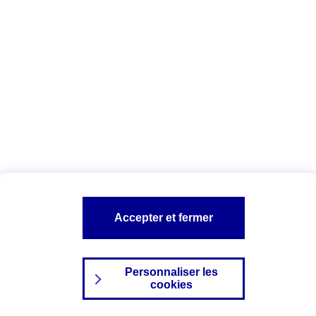
Index Egalité Professionnelle Femmes-
Hommes
Vous êtes ici :
Configuration et sécurité
Mentions légales
A PROPOS D'AXA
NOS AUTRES PRODUITS
Accepter et fermer
SITES AXA
Personnaliser les
cookies