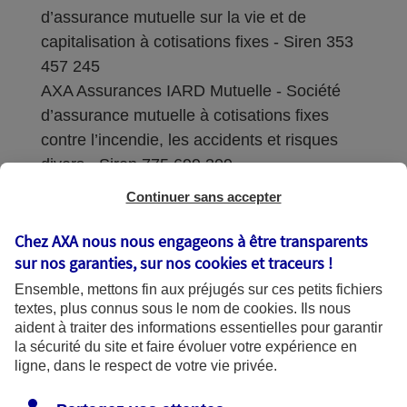
d’assurance mutuelle sur la vie et de
capitalisation à cotisations fixes - Siren 353
457 245
AXA Assurances IARD Mutuelle - Société
d’assurance mutuelle à cotisations fixes
contre l’incendie, les accidents et risques
divers - Siren 775 699 309
Continuer sans accepter
Sièges sociaux : 313 Terrasses de l’Arche –
92727 Nanterre Cedex
Chez AXA nous nous engageons à être transparents
sur nos garanties, sur nos
cookies et traceurs
!
Coordonnées de l'Autorité de contrôle
Ensemble, mettons fin aux préjugés sur ces petits fichiers
prudentiel et de résolution (ACPR) : - 4
textes, plus connus sous le nom de
cookies
. Ils nous
Place de Budapest - CS 92459 - 75436
aident à traiter des informations essentielles pour garantir
Paris Cedex 09. Le détail des procédures de
la sécurité du site et faire évoluer votre expérience en
recours et de réclamation et les
ligne, dans le respect de votre vie privée.
coordonnées du service dédié sont