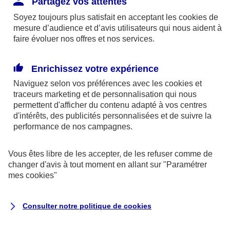
Partagez vos attentes
disponibles sur le site axa.fr.
Soyez toujours plus satisfait en acceptant les
cookies
de
AXA France IARD et AXA France Vie sont
mesure d’audience et d’avis utilisateurs qui nous aident à
faire évoluer nos offres et nos services.
mandataires exclusifs en opérations de
banque d'AXA Banque - N°ORIAS n°13 004
246 et n°13 005 764 (consultable
Enrichissez votre expérience
sur
www.orias.fr
)
Naviguez selon vos préférences avec les
cookies et
traceurs
marketing et de personnalisation qui nous
permettent d'afficher du contenu adapté à vos centres
d'intérêts, des publicités personnalisées et de suivre la
AXA Assistance France Assurances,
performance de nos campagnes.
S.A au capital de 51 429 430,40 €,
RCS Nanterre 415 392 724
Vous êtes libre de les accepter, de les refuser comme de
changer d'avis à tout moment en allant sur
"Paramétrer
Siège social :
mes
cookies
"
8-10, rue Paul Vaillant Couturier
92240 Malakoff
Consulter notre politique de
cookies