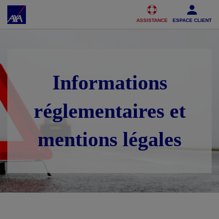
Accéder au Contenu
Accéder au Pied de page
ASSISTANCE
ESPACE CLIENT
Informations
réglementaires et
mentions légales