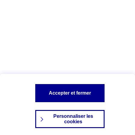
Index Egalité Professionnelle Femmes-
Hommes
Vous êtes ici :
Configuration et sécurité
Mentions légales
A PROPOS D'AXA
NOS AUTRES PRODUITS
Accepter et fermer
SITES AXA
Personnaliser les
cookies