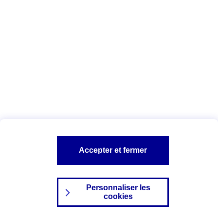
Index Egalité Professionnelle Femmes-
Hommes
Vous êtes ici :
Configuration et sécurité
Mentions légales
A PROPOS D'AXA
NOS AUTRES PRODUITS
Accepter et fermer
SITES AXA
Personnaliser les
cookies