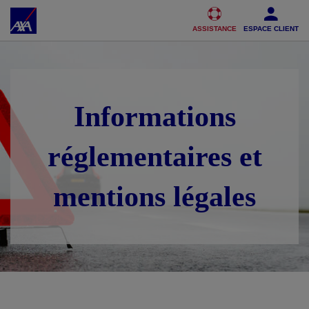
Accéder au Contenu
Accéder au Pied de page
ASSISTANCE
ESPACE CLIENT
Informations
réglementaires et
mentions légales