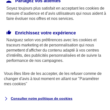
Partagez vos attentes
disponibles sur le site axa.fr.
Soyez toujours plus satisfait en acceptant les
cookies
de
AXA France IARD et AXA France Vie sont
mesure d’audience et d’avis utilisateurs qui nous aident à
faire évoluer nos offres et nos services.
mandataires exclusifs en opérations de
banque d'AXA Banque - N°ORIAS n°13 004
246 et n°13 005 764 (consultable
Enrichissez votre expérience
sur
www.orias.fr
)
Naviguez selon vos préférences avec les
cookies et
traceurs
marketing et de personnalisation qui nous
permettent d'afficher du contenu adapté à vos centres
d'intérêts, des publicités personnalisées et de suivre la
AXA Assistance France Assurances,
performance de nos campagnes.
S.A au capital de 51 429 430,40 €,
RCS Nanterre 415 392 724
Vous êtes libre de les accepter, de les refuser comme de
changer d'avis à tout moment en allant sur
"Paramétrer
Siège social :
mes
cookies
"
8-10, rue Paul Vaillant Couturier
92240 Malakoff
Consulter notre politique de
cookies