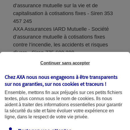
d’assurance mutuelle sur la vie et de
capitalisation à cotisations fixes - Siren 353
457 245
AXA Assurances IARD Mutuelle - Société
d’assurance mutuelle à cotisations fixes
contre l’incendie, les accidents et risques
divers - Siren 775 699 309
Continuer sans accepter
Sièges sociaux : 313 Terrasses de l’Arche –
92727 Nanterre Cedex
Chez AXA nous nous engageons à être transparents
sur nos garanties, sur nos
cookies et traceurs
!
Coordonnées de l'Autorité de contrôle
Ensemble, mettons fin aux préjugés sur ces petits fichiers
prudentiel et de résolution (ACPR) : - 4
textes, plus connus sous le nom de
cookies
. Ils nous
Place de Budapest - CS 92459 - 75436
aident à traiter des informations essentielles pour garantir
Paris Cedex 09. Le détail des procédures de
la sécurité du site et faire évoluer votre expérience en
recours et de réclamation et les
ligne, dans le respect de votre vie privée.
coordonnées du service dédié sont