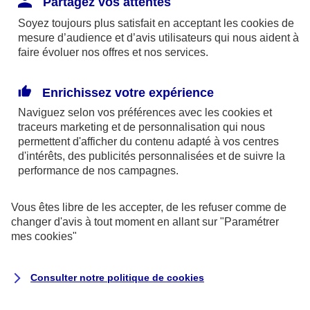
Partagez vos attentes
disponibles sur le site axa.fr.
Soyez toujours plus satisfait en acceptant les
cookies
de
AXA France IARD et AXA France Vie sont
mesure d’audience et d’avis utilisateurs qui nous aident à
faire évoluer nos offres et nos services.
mandataires exclusifs en opérations de
banque d'AXA Banque - N°ORIAS n°13 004
246 et n°13 005 764 (consultable
Enrichissez votre expérience
sur
www.orias.fr
)
Naviguez selon vos préférences avec les
cookies et
traceurs
marketing et de personnalisation qui nous
permettent d'afficher du contenu adapté à vos centres
d'intérêts, des publicités personnalisées et de suivre la
AXA Assistance France Assurances,
performance de nos campagnes.
S.A au capital de 51 429 430,40 €,
RCS Nanterre 415 392 724
Vous êtes libre de les accepter, de les refuser comme de
changer d'avis à tout moment en allant sur
"Paramétrer
Siège social :
mes
cookies
"
8-10, rue Paul Vaillant Couturier
92240 Malakoff
Consulter notre politique de
cookies