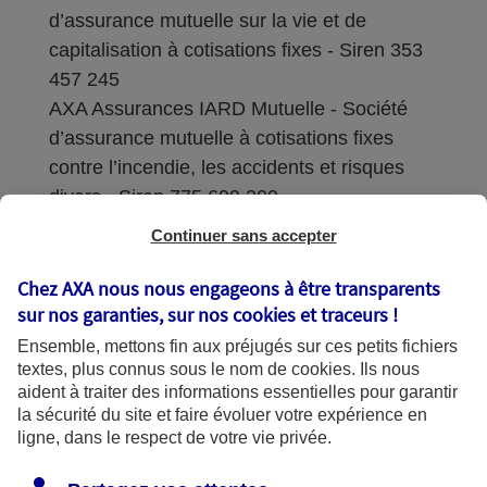
d’assurance mutuelle sur la vie et de
capitalisation à cotisations fixes - Siren 353
457 245
AXA Assurances IARD Mutuelle - Société
d’assurance mutuelle à cotisations fixes
contre l’incendie, les accidents et risques
divers - Siren 775 699 309
Continuer sans accepter
Sièges sociaux : 313 Terrasses de l’Arche –
92727 Nanterre Cedex
Chez AXA nous nous engageons à être transparents
sur nos garanties, sur nos
cookies et traceurs
!
Coordonnées de l'Autorité de contrôle
Ensemble, mettons fin aux préjugés sur ces petits fichiers
prudentiel et de résolution (ACPR) : - 4
textes, plus connus sous le nom de
cookies
. Ils nous
Place de Budapest - CS 92459 - 75436
aident à traiter des informations essentielles pour garantir
Paris Cedex 09. Le détail des procédures de
la sécurité du site et faire évoluer votre expérience en
recours et de réclamation et les
ligne, dans le respect de votre vie privée.
coordonnées du service dédié sont