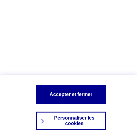
Index Egalité Professionnelle Femmes-
Hommes
Vous êtes ici :
Configuration et sécurité
Mentions légales
A PROPOS D'AXA
NOS AUTRES PRODUITS
Accepter et fermer
SITES AXA
Personnaliser les
cookies