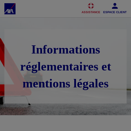
Accéder au Contenu
Accéder au Pied de page
ASSISTANCE
ESPACE CLIENT
Informations
réglementaires et
mentions légales