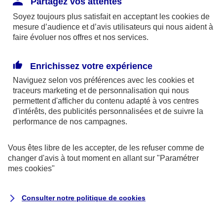
Partagez vos attentes
disponibles sur le site axa.fr.
Soyez toujours plus satisfait en acceptant les
cookies
de
AXA France IARD et AXA France Vie sont
mesure d’audience et d’avis utilisateurs qui nous aident à
faire évoluer nos offres et nos services.
mandataires exclusifs en opérations de
banque d'AXA Banque - N°ORIAS n°13 004
246 et n°13 005 764 (consultable
Enrichissez votre expérience
sur
www.orias.fr
)
Naviguez selon vos préférences avec les
cookies et
traceurs
marketing et de personnalisation qui nous
permettent d'afficher du contenu adapté à vos centres
d'intérêts, des publicités personnalisées et de suivre la
AXA Assistance France Assurances,
performance de nos campagnes.
S.A au capital de 51 429 430,40 €,
RCS Nanterre 415 392 724
Vous êtes libre de les accepter, de les refuser comme de
changer d'avis à tout moment en allant sur
"Paramétrer
Siège social :
mes
cookies
"
8-10, rue Paul Vaillant Couturier
92240 Malakoff
Consulter notre politique de
cookies