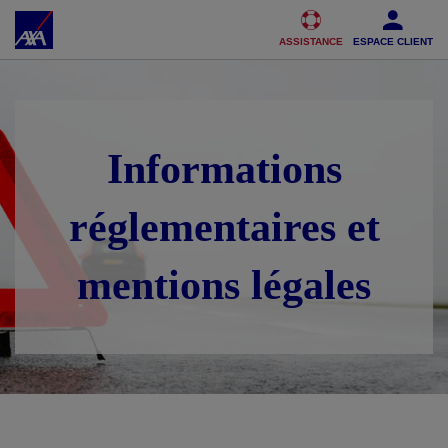
Accéder au Contenu
Accéder au Pied de page
ASSISTANCE
ESPACE CLIENT
Informations
réglementaires et
mentions légales