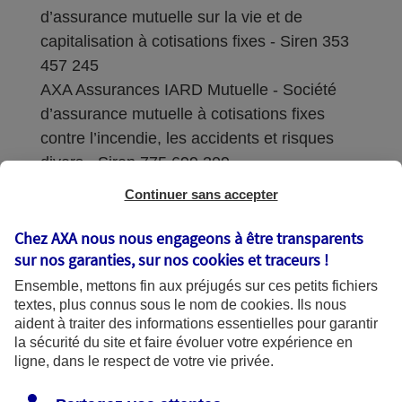
d’assurance mutuelle sur la vie et de
capitalisation à cotisations fixes - Siren 353
457 245
AXA Assurances IARD Mutuelle - Société
d’assurance mutuelle à cotisations fixes
contre l’incendie, les accidents et risques
divers - Siren 775 699 309
Continuer sans accepter
Sièges sociaux : 313 Terrasses de l’Arche –
92727 Nanterre Cedex
Chez AXA nous nous engageons à être transparents
sur nos garanties, sur nos
cookies et traceurs
!
Coordonnées de l'Autorité de contrôle
Ensemble, mettons fin aux préjugés sur ces petits fichiers
prudentiel et de résolution (ACPR) : - 4
textes, plus connus sous le nom de
cookies
. Ils nous
Place de Budapest - CS 92459 - 75436
aident à traiter des informations essentielles pour garantir
Paris Cedex 09. Le détail des procédures de
la sécurité du site et faire évoluer votre expérience en
recours et de réclamation et les
ligne, dans le respect de votre vie privée.
coordonnées du service dédié sont