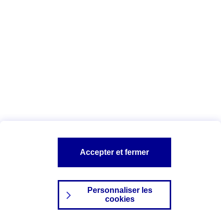
Index Egalité Professionnelle Femmes-
Hommes
Vous êtes ici :
Configuration et sécurité
Mentions légales
A PROPOS D'AXA
NOS AUTRES PRODUITS
Accepter et fermer
SITES AXA
Personnaliser les
cookies