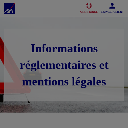
Accéder au Contenu
Accéder au Pied de page
ASSISTANCE
ESPACE CLIENT
Informations
réglementaires et
mentions légales