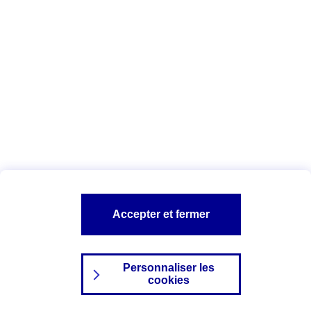
Index Egalité Professionnelle Femmes-
Hommes
Vous êtes ici :
Configuration et sécurité
Mentions légales
A PROPOS D'AXA
NOS AUTRES PRODUITS
Accepter et fermer
SITES AXA
Personnaliser les
cookies