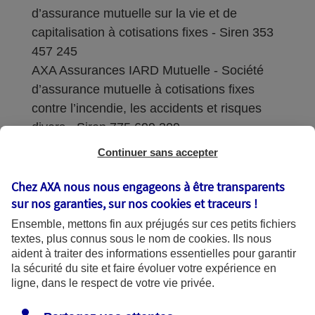
d’assurance mutuelle sur la vie et de
capitalisation à cotisations fixes - Siren 353
457 245
AXA Assurances IARD Mutuelle - Société
d’assurance mutuelle à cotisations fixes
contre l’incendie, les accidents et risques
divers - Siren 775 699 309
Continuer sans accepter
Sièges sociaux : 313 Terrasses de l’Arche –
92727 Nanterre Cedex
Chez AXA nous nous engageons à être transparents
sur nos garanties, sur nos
cookies et traceurs
!
Coordonnées de l'Autorité de contrôle
Ensemble, mettons fin aux préjugés sur ces petits fichiers
prudentiel et de résolution (ACPR) : - 4
textes, plus connus sous le nom de
cookies
. Ils nous
Place de Budapest - CS 92459 - 75436
aident à traiter des informations essentielles pour garantir
Paris Cedex 09. Le détail des procédures de
la sécurité du site et faire évoluer votre expérience en
recours et de réclamation et les
ligne, dans le respect de votre vie privée.
coordonnées du service dédié sont