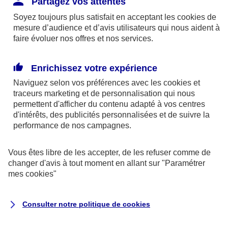
Partagez vos attentes
disponibles sur le site axa.fr.
Soyez toujours plus satisfait en acceptant les
cookies
de
AXA France IARD et AXA France Vie sont
mesure d’audience et d’avis utilisateurs qui nous aident à
faire évoluer nos offres et nos services.
mandataires exclusifs en opérations de
banque d'AXA Banque - N°ORIAS n°13 004
246 et n°13 005 764 (consultable
Enrichissez votre expérience
sur
www.orias.fr
)
Naviguez selon vos préférences avec les
cookies et
traceurs
marketing et de personnalisation qui nous
permettent d'afficher du contenu adapté à vos centres
d'intérêts, des publicités personnalisées et de suivre la
AXA Assistance France Assurances,
performance de nos campagnes.
S.A au capital de 51 429 430,40 €,
RCS Nanterre 415 392 724
Vous êtes libre de les accepter, de les refuser comme de
changer d'avis à tout moment en allant sur
"Paramétrer
Siège social :
mes
cookies
"
8-10, rue Paul Vaillant Couturier
92240 Malakoff
Consulter notre politique de
cookies