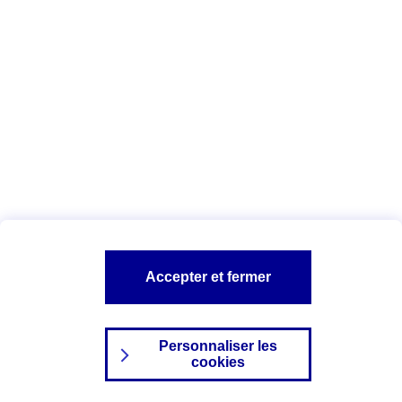
Index Egalité Professionnelle Femmes-
Hommes
Vous êtes ici :
Configuration et sécurité
Mentions légales
A PROPOS D'AXA
NOS AUTRES PRODUITS
Accepter et fermer
SITES AXA
Personnaliser les
cookies