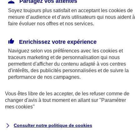
Partagez vos attentes
disponibles sur le site axa.fr.
Soyez toujours plus satisfait en acceptant les
cookies
de
AXA France IARD et AXA France Vie sont
mesure d’audience et d’avis utilisateurs qui nous aident à
faire évoluer nos offres et nos services.
mandataires exclusifs en opérations de
banque d'AXA Banque - N°ORIAS n°13 004
246 et n°13 005 764 (consultable
Enrichissez votre expérience
sur
www.orias.fr
)
Naviguez selon vos préférences avec les
cookies et
traceurs
marketing et de personnalisation qui nous
permettent d'afficher du contenu adapté à vos centres
d'intérêts, des publicités personnalisées et de suivre la
AXA Assistance France Assurances,
performance de nos campagnes.
S.A au capital de 51 429 430,40 €,
RCS Nanterre 415 392 724
Vous êtes libre de les accepter, de les refuser comme de
changer d'avis à tout moment en allant sur
"Paramétrer
Siège social :
mes
cookies
"
8-10, rue Paul Vaillant Couturier
92240 Malakoff
Consulter notre politique de
cookies