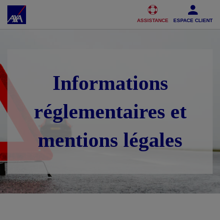
Accéder au Contenu
Accéder au Pied de page
ASSISTANCE
ESPACE CLIENT
Informations
réglementaires et
mentions légales