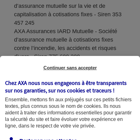
d’assurance mutuelle sur la vie et de
capitalisation à cotisations fixes - Siren 353
457 245
AXA Assurances IARD Mutuelle - Société
d’assurance mutuelle à cotisations fixes
contre l’incendie, les accidents et risques
divers - Siren 775 699 309
Continuer sans accepter
Sièges sociaux : 313 Terrasses de l’Arche –
92727 Nanterre Cedex
Chez AXA nous nous engageons à être transparents
sur nos garanties, sur nos
cookies et traceurs
!
Coordonnées de l'Autorité de contrôle
Ensemble, mettons fin aux préjugés sur ces petits fichiers
prudentiel et de résolution (ACPR) : - 4
textes, plus connus sous le nom de
cookies
. Ils nous
Place de Budapest - CS 92459 - 75436
aident à traiter des informations essentielles pour garantir
Paris Cedex 09. Le détail des procédures de
la sécurité du site et faire évoluer votre expérience en
recours et de réclamation et les
ligne, dans le respect de votre vie privée.
coordonnées du service dédié sont