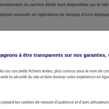
oordonnées du service dédié sont disponibles sur le site 
taires exclusifs en opérations de banque d'AXA Banqu
geons à être transparents sur nos garanties,
s sur ces petits fichiers textes, plus connus sous le nom de
co
antir la sécurité du site et faire évoluer votre expérience en lign
acceptant les
cookies
de mesure d’audience et d’avis utilisateurs