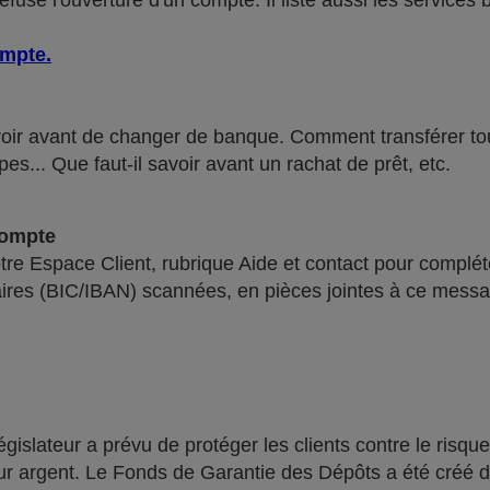
use l'ouverture d'un compte. Il liste aussi les services 
ompte
.
voir avant de changer de banque. Comment transférer tous 
pes... Que faut-il savoir avant un rachat de prêt, etc.
compte
re Espace Client, rubrique Aide et contact pour compléte
ires (BIC/IBAN) scannées, en pièces jointes à ce messa
lateur a prévu de protéger les clients contre le risque
leur argent. Le Fonds de Garantie des Dépôts a été créé 