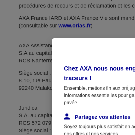
procédures de recours et de réclamation et les c
AXA France IARD et AXA France Vie sont manda
(consultable sur
www.orias.fr
)
AXA Assistance France Assurances,
S.A au capital de 51 429 430,40 €,
RCS Nanterre 415 392 724
Chez AXA nous nous enga
Siège social :
traceurs
!
8-10, rue Paul Vaillant Couturier
92240 Malakoff
Ensemble, mettons fin aux préjugé
informations essentielles pour gar
privée.
Juridica
S.A. au capital de 14 627 854,68 €
Partagez vos attentes
RCS 572 079 150 Versailles
Soyez toujours plus satisfait en 
Siège social : 1, place Victorien Sardou
nos offres et nos services.