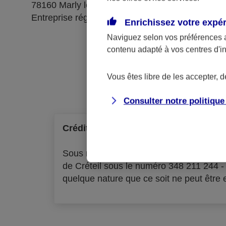
78160 Marly le Roi
Entreprise régie par le code des assurances
Enrichissez votre expé
Naviguez selon vos préférences 
contenu adapté à vos centres d'i
Ré
Vous êtes libre de les accepter, 
Consulter notre politiqu
Crédit à la consommation
Sous réserve d'acceptation par l'organ
de Créteil sous le numéro 348 211 244 
quelque nature que ce soit ne peut être ex