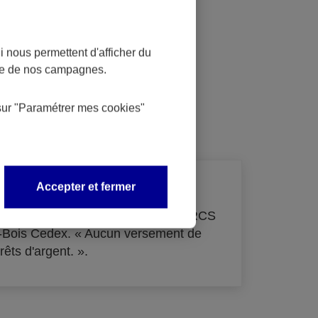
 nous permettent d'afficher du
nce de nos campagnes.
dit
sur
"Paramétrer mes
cookies
"
Accepter et fermer
de 33 855 000 € - immatriculée au RCS
s-Bois Cedex. « Aucun versement de
rêts d'argent. ».