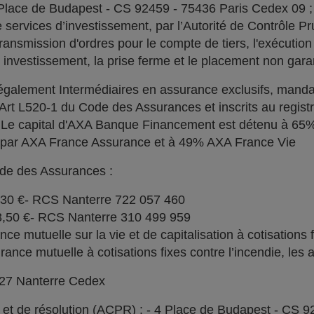
 Place de Budapest - CS 92459 - 75436 Paris Cedex 09 
services d’investissement, par l’Autorité de Contrôle Pru
ransmission d'ordres pour le compte de tiers, l'exécution 
n investissement, la prise ferme et le placement non garan
alement Intermédiaires en assurance exclusifs, manda
l'Art L520-1 du Code des Assurances et inscrits au regi
. Le capital d'AXA Banque Financement est détenu à 6
% par AXA France Assurance et à 49% AXA France Vie
ode des Assurances :
030 €- RCS Nanterre 722 057 460
73,50 €- RCS Nanterre 310 499 959
e mutuelle sur la vie et de capitalisation à cotisations 
ce mutuelle à cotisations fixes contre l’incendie, les a
727 Nanterre Cedex
l et de résolution (ACPR) : - 4 Place de Budapest - CS 9