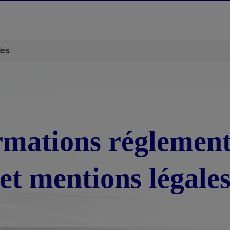
les
rmations réglement
et mentions légale