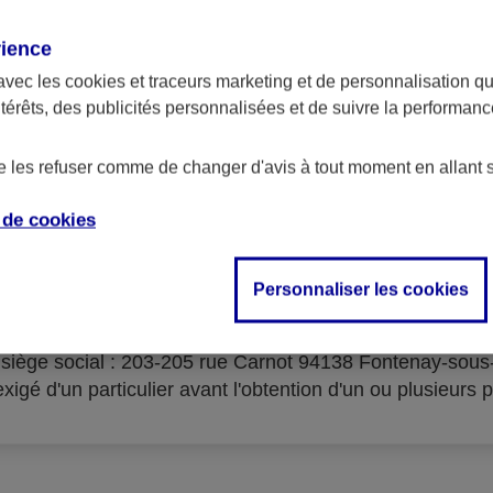
rience
avec les
cookies et traceurs
marketing et de personnalisation qui
ntérêts, des publicités personnalisées et de suivre la performa
serves d'acceptation du cré
de les refuser comme de changer d'avis à tout moment en allant 
e de
cookies
Personnaliser les cookies
isme prêteur : AXA Banque Financement – SA au capital 
- siège social : 203-205 rue Carnot 94138 Fontenay-sou
igé d'un particulier avant l'obtention d'un ou plusieurs p