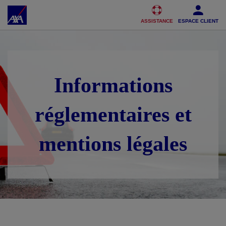
Accéder au Contenu
Accéder au Pied de page
ASSISTANCE
ESPACE CLIENT
Informations
réglementaires et
mentions légales