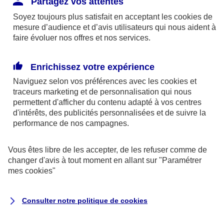
Partagez vos attentes
disponibles sur le site axa.fr.
Soyez toujours plus satisfait en acceptant les
cookies
de
AXA France IARD et AXA France Vie sont
mesure d’audience et d’avis utilisateurs qui nous aident à
faire évoluer nos offres et nos services.
mandataires exclusifs en opérations de
banque d'AXA Banque - N°ORIAS n°13 004
246 et n°13 005 764 (consultable
Enrichissez votre expérience
sur
www.orias.fr
)
Naviguez selon vos préférences avec les
cookies et
traceurs
marketing et de personnalisation qui nous
permettent d'afficher du contenu adapté à vos centres
d'intérêts, des publicités personnalisées et de suivre la
AXA Assistance France Assurances,
performance de nos campagnes.
S.A au capital de 51 429 430,40 €,
RCS Nanterre 415 392 724
Vous êtes libre de les accepter, de les refuser comme de
changer d'avis à tout moment en allant sur
"Paramétrer
Siège social :
mes
cookies
"
8-10, rue Paul Vaillant Couturier
92240 Malakoff
Consulter notre politique de
cookies