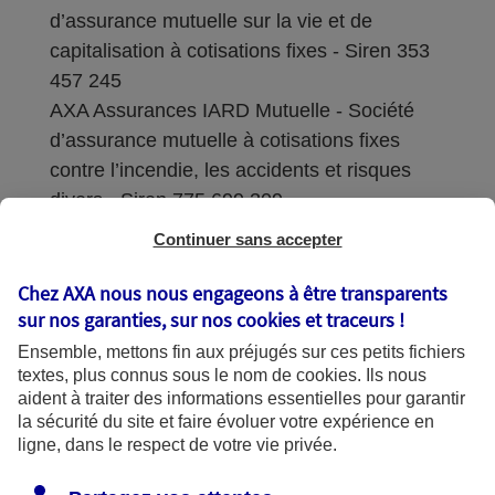
d’assurance mutuelle sur la vie et de
capitalisation à cotisations fixes - Siren 353
457 245
AXA Assurances IARD Mutuelle - Société
d’assurance mutuelle à cotisations fixes
contre l’incendie, les accidents et risques
divers - Siren 775 699 309
Continuer sans accepter
Sièges sociaux : 313 Terrasses de l’Arche –
92727 Nanterre Cedex
Chez AXA nous nous engageons à être transparents
sur nos garanties, sur nos
cookies et traceurs
!
Coordonnées de l'Autorité de contrôle
Ensemble, mettons fin aux préjugés sur ces petits fichiers
prudentiel et de résolution (ACPR) : - 4
textes, plus connus sous le nom de
cookies
. Ils nous
Place de Budapest - CS 92459 - 75436
aident à traiter des informations essentielles pour garantir
Paris Cedex 09. Le détail des procédures de
la sécurité du site et faire évoluer votre expérience en
recours et de réclamation et les
ligne, dans le respect de votre vie privée.
coordonnées du service dédié sont