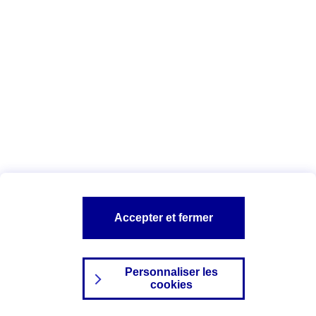
Index Egalité Professionnelle Femmes-
Hommes
Vous êtes ici :
Configuration et sécurité
Mentions légales
A PROPOS D'AXA
NOS AUTRES PRODUITS
Accepter et fermer
SITES AXA
Personnaliser les
cookies