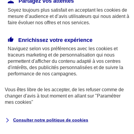
Partagez vos attentes
disponibles sur le site axa.fr.
Soyez toujours plus satisfait en acceptant les
cookies
de
AXA France IARD et AXA France Vie sont
mesure d’audience et d’avis utilisateurs qui nous aident à
faire évoluer nos offres et nos services.
mandataires exclusifs en opérations de
banque d'AXA Banque - N°ORIAS n°13 004
246 et n°13 005 764 (consultable
Enrichissez votre expérience
sur
www.orias.fr
)
Naviguez selon vos préférences avec les
cookies et
traceurs
marketing et de personnalisation qui nous
permettent d'afficher du contenu adapté à vos centres
d'intérêts, des publicités personnalisées et de suivre la
AXA Assistance France Assurances,
performance de nos campagnes.
S.A au capital de 51 429 430,40 €,
RCS Nanterre 415 392 724
Vous êtes libre de les accepter, de les refuser comme de
changer d'avis à tout moment en allant sur
"Paramétrer
Siège social :
mes
cookies
"
8-10, rue Paul Vaillant Couturier
92240 Malakoff
Consulter notre politique de
cookies