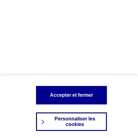
Index Egalité Professionnelle Femmes-
Hommes
Vous êtes ici :
Configuration et sécurité
Mentions légales
A PROPOS D'AXA
NOS AUTRES PRODUITS
Accepter et fermer
SITES AXA
Personnaliser les
cookies