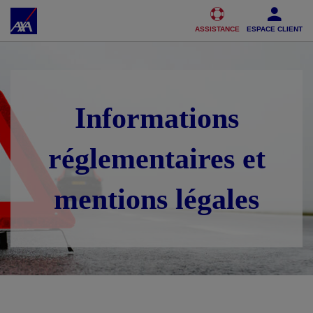
Accéder au Contenu
Accéder au Pied de page
ASSISTANCE
ESPACE CLIENT
Informations
réglementaires et
mentions légales