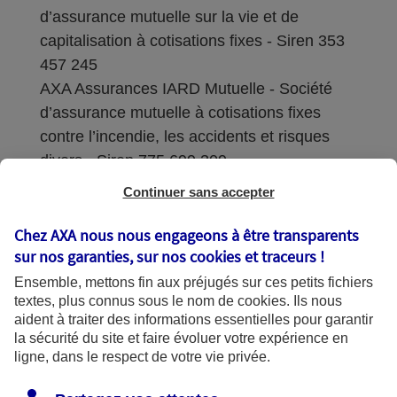
d’assurance mutuelle sur la vie et de
capitalisation à cotisations fixes - Siren 353
457 245
AXA Assurances IARD Mutuelle - Société
d’assurance mutuelle à cotisations fixes
contre l’incendie, les accidents et risques
divers - Siren 775 699 309
Continuer sans accepter
Sièges sociaux : 313 Terrasses de l’Arche –
92727 Nanterre Cedex
Chez AXA nous nous engageons à être transparents
sur nos garanties, sur nos
cookies et traceurs
!
Coordonnées de l'Autorité de contrôle
Ensemble, mettons fin aux préjugés sur ces petits fichiers
prudentiel et de résolution (ACPR) : - 4
textes, plus connus sous le nom de
cookies
. Ils nous
Place de Budapest - CS 92459 - 75436
aident à traiter des informations essentielles pour garantir
Paris Cedex 09. Le détail des procédures de
la sécurité du site et faire évoluer votre expérience en
recours et de réclamation et les
ligne, dans le respect de votre vie privée.
coordonnées du service dédié sont