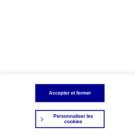
Index Egalité Professionnelle Femmes-
Hommes
Vous êtes ici :
Configuration et sécurité
Mentions légales
A PROPOS D'AXA
NOS AUTRES PRODUITS
Accepter et fermer
SITES AXA
Personnaliser les
cookies