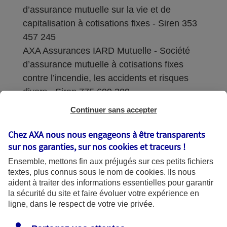
d’assurance mutuelle sur la vie et de
capitalisation à cotisations fixes - Siren 353
457 245
AXA Assurances IARD Mutuelle - Société
d’assurance mutuelle à cotisations fixes
contre l’incendie, les accidents et risques
divers - Siren 775 699 309
Continuer sans accepter
Sièges sociaux : 313 Terrasses de l’Arche –
92727 Nanterre Cedex
Chez AXA nous nous engageons à être transparents
sur nos garanties, sur nos
cookies et traceurs
!
Coordonnées de l'Autorité de contrôle
Ensemble, mettons fin aux préjugés sur ces petits fichiers
prudentiel et de résolution (ACPR) : - 4
textes, plus connus sous le nom de
cookies
. Ils nous
Place de Budapest - CS 92459 - 75436
aident à traiter des informations essentielles pour garantir
Paris Cedex 09. Le détail des procédures de
la sécurité du site et faire évoluer votre expérience en
recours et de réclamation et les
ligne, dans le respect de votre vie privée.
coordonnées du service dédié sont