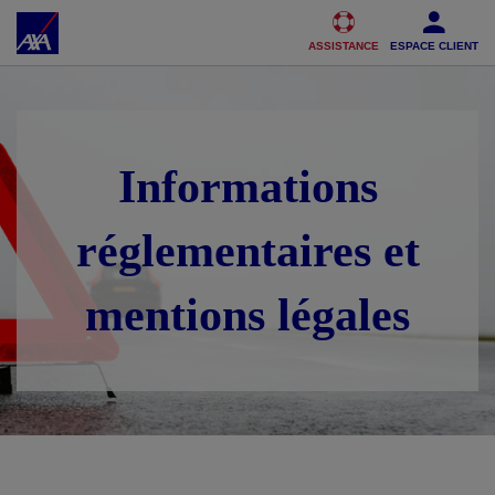
Accéder au Contenu
Accéder au Pied de page
ASSISTANCE
ESPACE CLIENT
Informations
réglementaires et
mentions légales