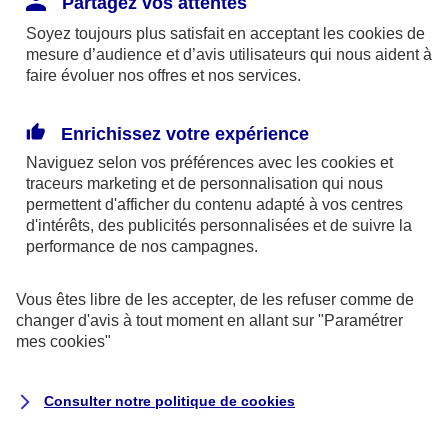
Partagez vos attentes
disponibles sur le site axa.fr.
Soyez toujours plus satisfait en acceptant les
cookies
de
AXA France IARD et AXA France Vie sont
mesure d’audience et d’avis utilisateurs qui nous aident à
faire évoluer nos offres et nos services.
mandataires exclusifs en opérations de
banque d'AXA Banque - N°ORIAS n°13 004
246 et n°13 005 764 (consultable
Enrichissez votre expérience
sur
www.orias.fr
)
Naviguez selon vos préférences avec les
cookies et
traceurs
marketing et de personnalisation qui nous
permettent d'afficher du contenu adapté à vos centres
d'intérêts, des publicités personnalisées et de suivre la
AXA Assistance France Assurances,
performance de nos campagnes.
S.A au capital de 51 429 430,40 €,
RCS Nanterre 415 392 724
Vous êtes libre de les accepter, de les refuser comme de
changer d'avis à tout moment en allant sur
"Paramétrer
Siège social :
mes
cookies
"
8-10, rue Paul Vaillant Couturier
92240 Malakoff
Consulter notre politique de
cookies