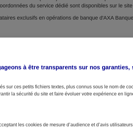
oordonnées du service dédié sont disponibles sur le site 
taires exclusifs en opérations de banque d'AXA Banqu
geons à être transparents sur nos garanties,
s sur ces petits fichiers textes, plus connus sous le nom de
co
antir la sécurité du site et faire évoluer votre expérience en lign
acceptant les
cookies
de mesure d’audience et d’avis utilisateurs