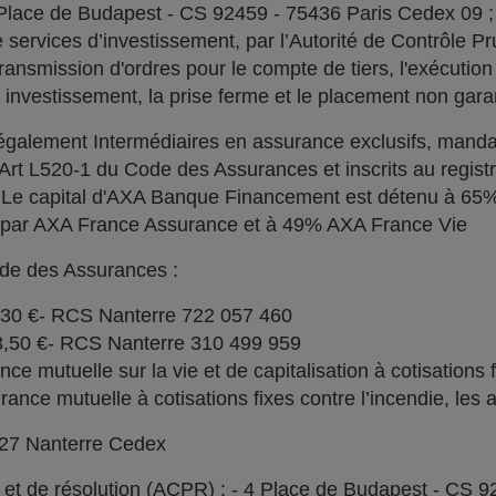
 Place de Budapest - CS 92459 - 75436 Paris Cedex 09 
services d’investissement, par l’Autorité de Contrôle Pru
ransmission d'ordres pour le compte de tiers, l'exécution 
n investissement, la prise ferme et le placement non garan
alement Intermédiaires en assurance exclusifs, manda
l'Art L520-1 du Code des Assurances et inscrits au regi
. Le capital d'AXA Banque Financement est détenu à 6
% par AXA France Assurance et à 49% AXA France Vie
ode des Assurances :
030 €- RCS Nanterre 722 057 460
73,50 €- RCS Nanterre 310 499 959
e mutuelle sur la vie et de capitalisation à cotisations 
ce mutuelle à cotisations fixes contre l’incendie, les a
727 Nanterre Cedex
l et de résolution (ACPR) : - 4 Place de Budapest - CS 9