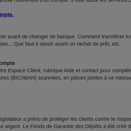
use l'ouverture d'un compte. Il liste aussi les services 
ompte
.
voir avant de changer de banque. Comment transférer tous 
pes... Que faut-il savoir avant un rachat de prêt, etc.
compte
re Espace Client, rubrique Aide et contact pour compléte
ires (BIC/IBAN) scannées, en pièces jointes à ce messa
lateur a prévu de protéger les clients contre le risque
leur argent. Le Fonds de Garantie des Dépôts a été créé 