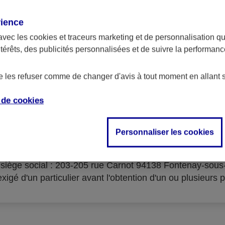
rience
avec les
cookies et traceurs
marketing et de personnalisation qui
ntérêts, des publicités personnalisées et de suivre la performa
serves d'acceptation du cré
de les refuser comme de changer d'avis à tout moment en allant 
e de
cookies
Personnaliser les cookies
isme prêteur : AXA Banque Financement – SA au capital 
- siège social : 203-205 rue Carnot 94138 Fontenay-sou
igé d'un particulier avant l'obtention d'un ou plusieurs p