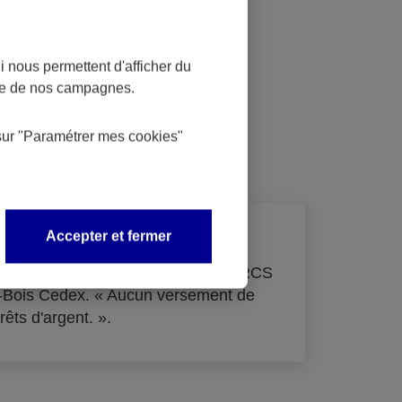
 nous permettent d'afficher du
nce de nos campagnes.
dit
sur
"Paramétrer mes
cookies
"
Accepter et fermer
de 33 855 000 € - immatriculée au RCS
s-Bois Cedex. « Aucun versement de
rêts d'argent. ».