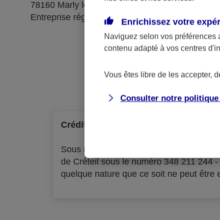
78160 Marly le Roi
Entreprise régie par le code des assurances
Enrichissez votre expé
Naviguez selon vos préférences 
contenu adapté à vos centres d'i
Ré
Vous êtes libre de les accepter, 
Consulter notre politiqu
Crédit à la consommation
Sous réserve d'acceptation par l'organ
de Créteil sous le numéro 348 211 244 
quelque nature que ce soit ne peut être ex