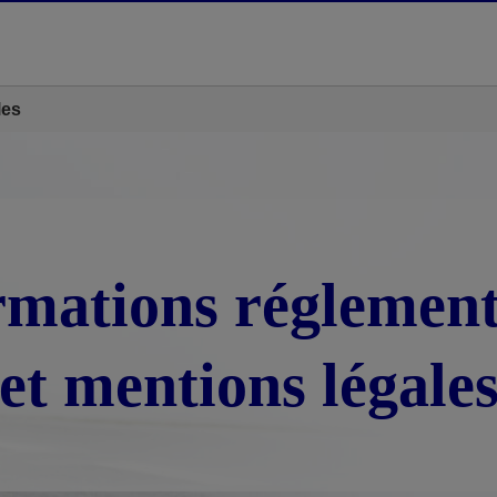
les
rmations réglement
et mentions légale