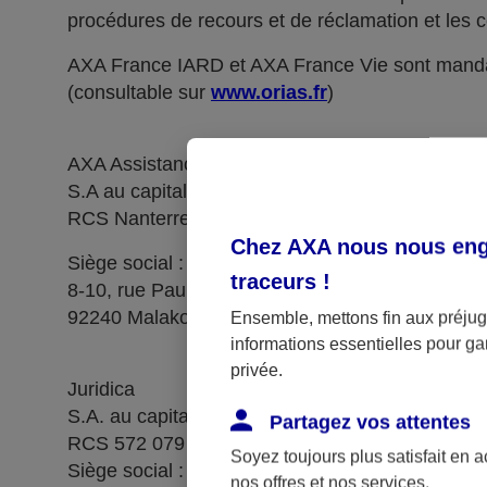
procédures de recours et de réclamation et les c
AXA France IARD et AXA France Vie sont manda
(consultable sur
www.orias.fr
)
AXA Assistance France Assurances,
S.A au capital de 51 429 430,40 €,
RCS Nanterre 415 392 724
Chez AXA nous nous enga
Siège social :
traceurs
!
8-10, rue Paul Vaillant Couturier
92240 Malakoff
Ensemble, mettons fin aux préjugé
informations essentielles pour gar
privée.
Juridica
S.A. au capital de 14 627 854,68 €
Partagez vos attentes
RCS 572 079 150 Versailles
Soyez toujours plus satisfait en 
Siège social : 1, place Victorien Sardou
nos offres et nos services.