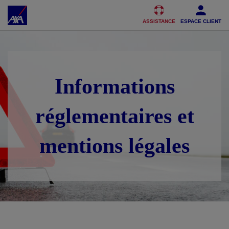
Accéder au Contenu
Accéder au Pied de page
ASSISTANCE
ESPACE CLIENT
Informations
réglementaires et
mentions légales