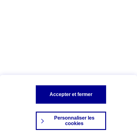
Index Egalité Professionnelle Femmes-
Hommes
Vous êtes ici :
Configuration et sécurité
Mentions légales
A PROPOS D'AXA
NOS AUTRES PRODUITS
Accepter et fermer
SITES AXA
Personnaliser les
cookies