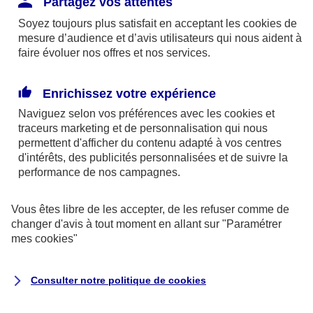
Partagez vos attentes
disponibles sur le site axa.fr.
Soyez toujours plus satisfait en acceptant les
cookies
de
AXA France IARD et AXA France Vie sont
mesure d’audience et d’avis utilisateurs qui nous aident à
faire évoluer nos offres et nos services.
mandataires exclusifs en opérations de
banque d'AXA Banque - N°ORIAS n°13 004
246 et n°13 005 764 (consultable
Enrichissez votre expérience
sur
www.orias.fr
)
Naviguez selon vos préférences avec les
cookies et
traceurs
marketing et de personnalisation qui nous
permettent d'afficher du contenu adapté à vos centres
d'intérêts, des publicités personnalisées et de suivre la
AXA Assistance France Assurances,
performance de nos campagnes.
S.A au capital de 51 429 430,40 €,
RCS Nanterre 415 392 724
Vous êtes libre de les accepter, de les refuser comme de
changer d'avis à tout moment en allant sur
"Paramétrer
Siège social :
mes
cookies
"
8-10, rue Paul Vaillant Couturier
92240 Malakoff
Consulter notre politique de
cookies