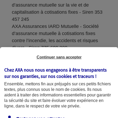
d’assurance mutuelle sur la vie et de
capitalisation à cotisations fixes - Siren 353
457 245
AXA Assurances IARD Mutuelle - Société
d’assurance mutuelle à cotisations fixes
contre l’incendie, les accidents et risques
divers - Siren 775 699 309
Continuer sans accepter
Sièges sociaux : 313 Terrasses de l’Arche –
92727 Nanterre Cedex
Chez AXA nous nous engageons à être transparents
sur nos garanties, sur nos
cookies et traceurs
!
Coordonnées de l'Autorité de contrôle
Ensemble, mettons fin aux préjugés sur ces petits fichiers
prudentiel et de résolution (ACPR) : - 4
textes, plus connus sous le nom de
cookies
. Ils nous
Place de Budapest - CS 92459 - 75436
aident à traiter des informations essentielles pour garantir
Paris Cedex 09. Le détail des procédures de
la sécurité du site et faire évoluer votre expérience en
recours et de réclamation et les
ligne, dans le respect de votre vie privée.
coordonnées du service dédié sont