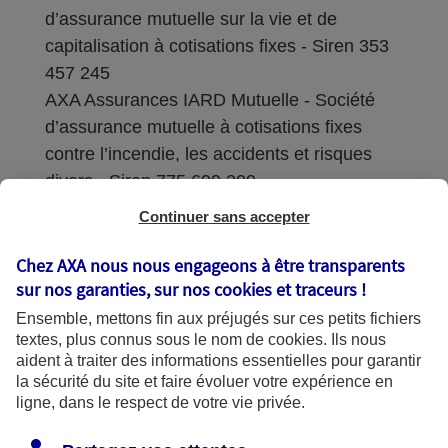
d’assurance mutuelle sur la vie et de
capitalisation à cotisations fixes - Siren 353
457 245
AXA Assurances IARD Mutuelle - Société
d’assurance mutuelle à cotisations fixes
contre l’incendie, les accidents et risques
divers - Siren 775 699 309
Continuer sans accepter
Sièges sociaux : 313 Terrasses de l’Arche –
92727 Nanterre Cedex
Chez AXA nous nous engageons à être transparents
sur nos garanties, sur nos
cookies et traceurs
!
Coordonnées de l'Autorité de contrôle
Ensemble, mettons fin aux préjugés sur ces petits fichiers
prudentiel et de résolution (ACPR) : - 4
textes, plus connus sous le nom de
cookies
. Ils nous
Place de Budapest - CS 92459 - 75436
aident à traiter des informations essentielles pour garantir
Paris Cedex 09. Le détail des procédures de
la sécurité du site et faire évoluer votre expérience en
recours et de réclamation et les
ligne, dans le respect de votre vie privée.
coordonnées du service dédié sont