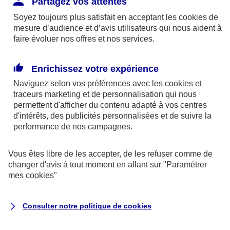
Partagez vos attentes
disponibles sur le site axa.fr.
Soyez toujours plus satisfait en acceptant les
cookies
de
AXA France IARD et AXA France Vie sont
mesure d’audience et d’avis utilisateurs qui nous aident à
faire évoluer nos offres et nos services.
mandataires exclusifs en opérations de
banque d'AXA Banque - N°ORIAS n°13 004
246 et n°13 005 764 (consultable
Enrichissez votre expérience
sur
www.orias.fr
)
Naviguez selon vos préférences avec les
cookies et
traceurs
marketing et de personnalisation qui nous
permettent d'afficher du contenu adapté à vos centres
d'intérêts, des publicités personnalisées et de suivre la
AXA Assistance France Assurances,
performance de nos campagnes.
S.A au capital de 51 429 430,40 €,
RCS Nanterre 415 392 724
Vous êtes libre de les accepter, de les refuser comme de
changer d'avis à tout moment en allant sur
"Paramétrer
Siège social :
mes
cookies
"
8-10, rue Paul Vaillant Couturier
92240 Malakoff
Consulter notre politique de
cookies