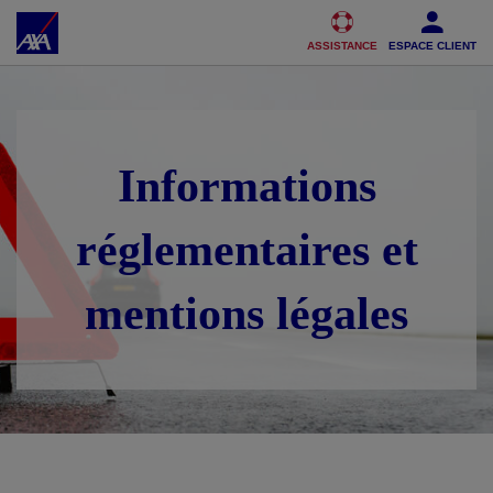
Accéder au Contenu
Accéder au Pied de page
ASSISTANCE
ESPACE CLIENT
Informations
réglementaires et
mentions légales