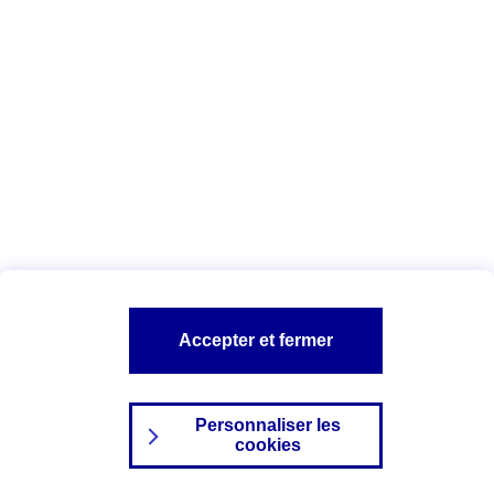
Index Egalité Professionnelle Femmes-
Hommes
Vous êtes ici :
Configuration et sécurité
Mentions légales
A PROPOS D'AXA
NOS AUTRES PRODUITS
Accepter et fermer
SITES AXA
Personnaliser les
cookies