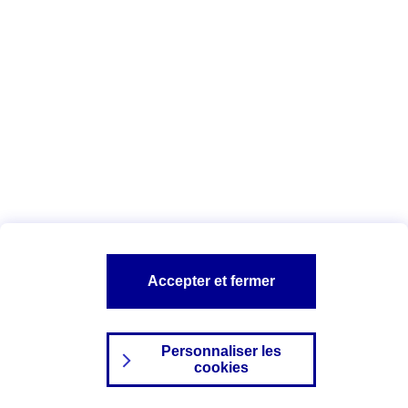
Index Egalité Professionnelle Femmes-
Hommes
Vous êtes ici :
Configuration et sécurité
Mentions légales
A PROPOS D'AXA
NOS AUTRES PRODUITS
Accepter et fermer
SITES AXA
Personnaliser les
cookies