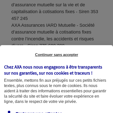
d’assurance mutuelle sur la vie et de
capitalisation à cotisations fixes - Siren 353
457 245
AXA Assurances IARD Mutuelle - Société
d’assurance mutuelle à cotisations fixes
contre l’incendie, les accidents et risques
divers - Siren 775 699 309
Continuer sans accepter
Sièges sociaux : 313 Terrasses de l’Arche –
92727 Nanterre Cedex
Chez AXA nous nous engageons à être transparents
sur nos garanties, sur nos
cookies et traceurs
!
Coordonnées de l'Autorité de contrôle
Ensemble, mettons fin aux préjugés sur ces petits fichiers
prudentiel et de résolution (ACPR) : - 4
textes, plus connus sous le nom de
cookies
. Ils nous
Place de Budapest - CS 92459 - 75436
aident à traiter des informations essentielles pour garantir
Paris Cedex 09. Le détail des procédures de
la sécurité du site et faire évoluer votre expérience en
recours et de réclamation et les
ligne, dans le respect de votre vie privée.
coordonnées du service dédié sont