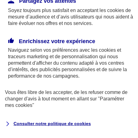
Partagez vos attentes
disponibles sur le site axa.fr.
Soyez toujours plus satisfait en acceptant les
cookies
de
AXA France IARD et AXA France Vie sont
mesure d’audience et d’avis utilisateurs qui nous aident à
faire évoluer nos offres et nos services.
mandataires exclusifs en opérations de
banque d'AXA Banque - N°ORIAS n°13 004
246 et n°13 005 764 (consultable
Enrichissez votre expérience
sur
www.orias.fr
)
Naviguez selon vos préférences avec les
cookies et
traceurs
marketing et de personnalisation qui nous
permettent d'afficher du contenu adapté à vos centres
d'intérêts, des publicités personnalisées et de suivre la
AXA Assistance France Assurances,
performance de nos campagnes.
S.A au capital de 51 429 430,40 €,
RCS Nanterre 415 392 724
Vous êtes libre de les accepter, de les refuser comme de
changer d'avis à tout moment en allant sur
"Paramétrer
Siège social :
mes
cookies
"
8-10, rue Paul Vaillant Couturier
92240 Malakoff
Consulter notre politique de
cookies