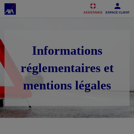
Accéder au Contenu
Accéder au Pied de page
ASSISTANCE
ESPACE CLIENT
Informations
réglementaires et
mentions légales