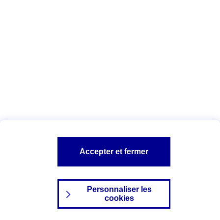
Index Egalité Professionnelle Femmes-
Hommes
Vous êtes ici :
Configuration et sécurité
Mentions légales
A PROPOS D'AXA
NOS AUTRES PRODUITS
Accepter et fermer
SITES AXA
Personnaliser les
cookies