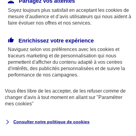
Partagez vos attentes
disponibles sur le site axa.fr.
Soyez toujours plus satisfait en acceptant les
cookies
de
AXA France IARD et AXA France Vie sont
mesure d’audience et d’avis utilisateurs qui nous aident à
faire évoluer nos offres et nos services.
mandataires exclusifs en opérations de
banque d'AXA Banque - N°ORIAS n°13 004
246 et n°13 005 764 (consultable
Enrichissez votre expérience
sur
www.orias.fr
)
Naviguez selon vos préférences avec les
cookies et
traceurs
marketing et de personnalisation qui nous
permettent d'afficher du contenu adapté à vos centres
d'intérêts, des publicités personnalisées et de suivre la
AXA Assistance France Assurances,
performance de nos campagnes.
S.A au capital de 51 429 430,40 €,
RCS Nanterre 415 392 724
Vous êtes libre de les accepter, de les refuser comme de
changer d'avis à tout moment en allant sur
"Paramétrer
Siège social :
mes
cookies
"
8-10, rue Paul Vaillant Couturier
92240 Malakoff
Consulter notre politique de
cookies