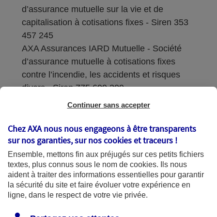
d’assurance mutuelle sur la vie et de
capitalisation à cotisations fixes - Siren 353
457 245
AXA Assurances IARD Mutuelle - Société
d’assurance mutuelle à cotisations fixes
contre l’incendie, les accidents et risques
divers - Siren 775 699 309
Continuer sans accepter
Sièges sociaux : 313 Terrasses de l’Arche –
92727 Nanterre Cedex
Chez AXA nous nous engageons à être transparents
sur nos garanties, sur nos
cookies et traceurs
!
Coordonnées de l'Autorité de contrôle
Ensemble, mettons fin aux préjugés sur ces petits fichiers
prudentiel et de résolution (ACPR) : - 4
textes, plus connus sous le nom de
cookies
. Ils nous
Place de Budapest - CS 92459 - 75436
aident à traiter des informations essentielles pour garantir
Paris Cedex 09. Le détail des procédures de
la sécurité du site et faire évoluer votre expérience en
recours et de réclamation et les
ligne, dans le respect de votre vie privée.
coordonnées du service dédié sont