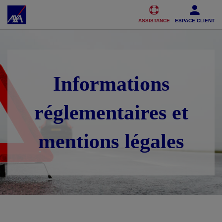
Accéder au Contenu
Accéder au Pied de page
ASSISTANCE
ESPACE CLIENT
Informations
réglementaires et
mentions légales