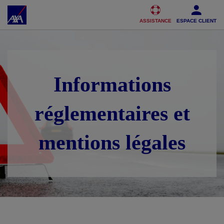
Accéder au Contenu
Accéder au Pied de page
ASSISTANCE
ESPACE CLIENT
Informations
réglementaires et
mentions légales