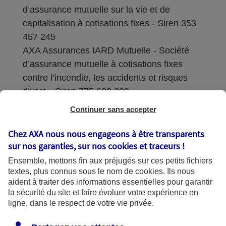
d’assurance mutuelle sur la vie et de
capitalisation à cotisations fixes - Siren 353
457 245
AXA Assurances IARD Mutuelle - Société
d’assurance mutuelle à cotisations fixes
contre l’incendie, les accidents et risques
divers - Siren 775 699 309
Continuer sans accepter
Sièges sociaux : 313 Terrasses de l’Arche –
92727 Nanterre Cedex
Chez AXA nous nous engageons à être transparents
sur nos garanties, sur nos
cookies et traceurs
!
Coordonnées de l'Autorité de contrôle
Ensemble, mettons fin aux préjugés sur ces petits fichiers
prudentiel et de résolution (ACPR) : - 4
textes, plus connus sous le nom de
cookies
. Ils nous
Place de Budapest - CS 92459 - 75436
aident à traiter des informations essentielles pour garantir
Paris Cedex 09. Le détail des procédures de
la sécurité du site et faire évoluer votre expérience en
recours et de réclamation et les
ligne, dans le respect de votre vie privée.
coordonnées du service dédié sont