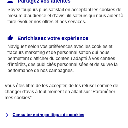
Partagez vos attentes
disponibles sur le site axa.fr.
Soyez toujours plus satisfait en acceptant les
cookies
de
AXA France IARD et AXA France Vie sont
mesure d’audience et d’avis utilisateurs qui nous aident à
faire évoluer nos offres et nos services.
mandataires exclusifs en opérations de
banque d'AXA Banque - N°ORIAS n°13 004
246 et n°13 005 764 (consultable
Enrichissez votre expérience
sur
www.orias.fr
)
Naviguez selon vos préférences avec les
cookies et
traceurs
marketing et de personnalisation qui nous
permettent d'afficher du contenu adapté à vos centres
d'intérêts, des publicités personnalisées et de suivre la
AXA Assistance France Assurances,
performance de nos campagnes.
S.A au capital de 51 429 430,40 €,
RCS Nanterre 415 392 724
Vous êtes libre de les accepter, de les refuser comme de
changer d'avis à tout moment en allant sur
"Paramétrer
Siège social :
mes
cookies
"
8-10, rue Paul Vaillant Couturier
92240 Malakoff
Consulter notre politique de
cookies