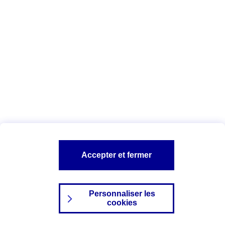
Index Egalité Professionnelle Femmes-
Hommes
Vous êtes ici :
Configuration et sécurité
Mentions légales
A PROPOS D'AXA
NOS AUTRES PRODUITS
Accepter et fermer
SITES AXA
Personnaliser les
cookies