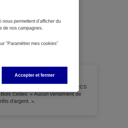
 nous permettent d'afficher du
nce de nos campagnes.
dit
sur
"Paramétrer mes
cookies
"
Accepter et fermer
de 33 855 000 € - immatriculée au RCS
s-Bois Cedex. « Aucun versement de
rêts d'argent. ».