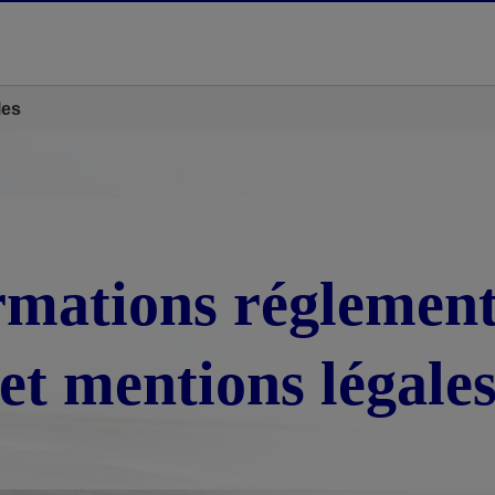
les
rmations réglement
et mentions légale