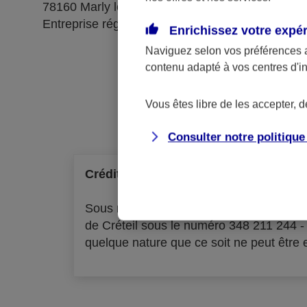
78160 Marly le Roi
Entreprise régie par le code des assurances
Enrichissez votre expé
Naviguez selon vos préférences 
contenu adapté à vos centres d'i
Ré
Vous êtes libre de les accepter, 
Consulter notre politiqu
Crédit à la consommation
Sous réserve d'acceptation par l'organ
de Créteil sous le numéro 348 211 244 
quelque nature que ce soit ne peut être ex