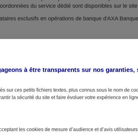
oordonnées du service dédié sont disponibles sur le site 
taires exclusifs en opérations de banque d'AXA Banqu
geons à être transparents sur nos garanties,
s sur ces petits fichiers textes, plus connus sous le nom de
co
antir la sécurité du site et faire évoluer votre expérience en lign
acceptant les
cookies
de mesure d’audience et d’avis utilisateurs