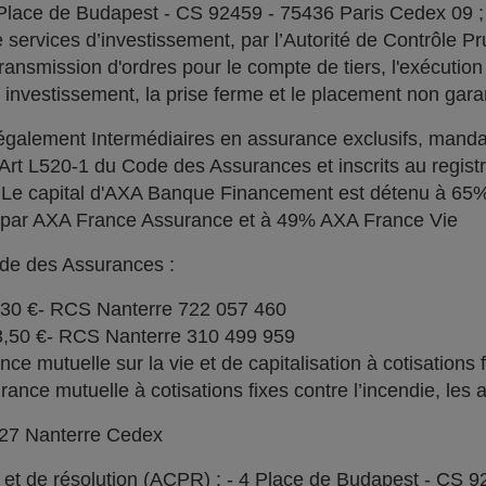
 Place de Budapest - CS 92459 - 75436 Paris Cedex 09 
services d’investissement, par l’Autorité de Contrôle Pru
ransmission d'ordres pour le compte de tiers, l'exécution 
n investissement, la prise ferme et le placement non garan
alement Intermédiaires en assurance exclusifs, manda
l'Art L520-1 du Code des Assurances et inscrits au regi
. Le capital d'AXA Banque Financement est détenu à 6
% par AXA France Assurance et à 49% AXA France Vie
ode des Assurances :
030 €- RCS Nanterre 722 057 460
73,50 €- RCS Nanterre 310 499 959
e mutuelle sur la vie et de capitalisation à cotisations 
ce mutuelle à cotisations fixes contre l’incendie, les a
727 Nanterre Cedex
l et de résolution (ACPR) : - 4 Place de Budapest - CS 9