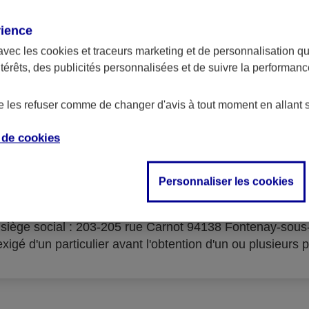
rience
avec les
cookies et traceurs
marketing et de personnalisation qui
ntérêts, des publicités personnalisées et de suivre la performa
serves d'acceptation du cré
de les refuser comme de changer d'avis à tout moment en allant 
e de
cookies
Personnaliser les cookies
isme prêteur : AXA Banque Financement – SA au capital 
- siège social : 203-205 rue Carnot 94138 Fontenay-sou
igé d'un particulier avant l'obtention d'un ou plusieurs p