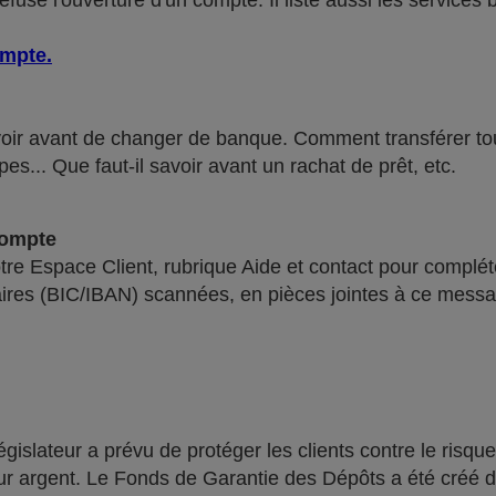
use l'ouverture d'un compte. Il liste aussi les services 
ompte
.
voir avant de changer de banque. Comment transférer tous 
pes... Que faut-il savoir avant un rachat de prêt, etc.
compte
re Espace Client, rubrique Aide et contact pour compléte
ires (BIC/IBAN) scannées, en pièces jointes à ce messa
lateur a prévu de protéger les clients contre le risque
leur argent. Le Fonds de Garantie des Dépôts a été créé 