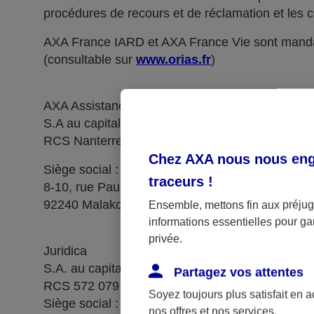
procédures de recours et de réclamation et les c
AXA France IARD et AXA France Vie sont manda
(consultable sur
www.orias.fr
)
AXA Assistance France Assurances,
S.A au capital de 51 429 430,40 €,
RCS Nanterre 415 392 724
Chez AXA nous nous enga
Siège social :
traceurs
!
8-10, rue Paul Vaillant Couturier
92240 Malakoff
Ensemble, mettons fin aux préjugé
informations essentielles pour gar
privée.
Juridica
S.A. au capital de 14 627 854,68 €
Partagez vos attentes
RCS 572 079 150 Versailles
Soyez toujours plus satisfait en 
Siège social : 1, place Victorien Sardou
nos offres et nos services.