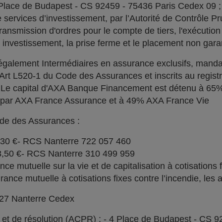
 Place de Budapest - CS 92459 - 75436 Paris Cedex 09 
services d’investissement, par l’Autorité de Contrôle Pru
ransmission d'ordres pour le compte de tiers, l'exécution 
n investissement, la prise ferme et le placement non garan
alement Intermédiaires en assurance exclusifs, manda
l'Art L520-1 du Code des Assurances et inscrits au regi
. Le capital d'AXA Banque Financement est détenu à 6
% par AXA France Assurance et à 49% AXA France Vie
ode des Assurances :
030 €- RCS Nanterre 722 057 460
73,50 €- RCS Nanterre 310 499 959
e mutuelle sur la vie et de capitalisation à cotisations 
ce mutuelle à cotisations fixes contre l’incendie, les a
727 Nanterre Cedex
l et de résolution (ACPR) : - 4 Place de Budapest - CS 9