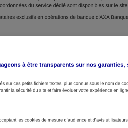
oordonnées du service dédié sont disponibles sur le site 
taires exclusifs en opérations de banque d'AXA Banqu
geons à être transparents sur nos garanties,
s sur ces petits fichiers textes, plus connus sous le nom de
co
antir la sécurité du site et faire évoluer votre expérience en lign
acceptant les
cookies
de mesure d’audience et d’avis utilisateurs