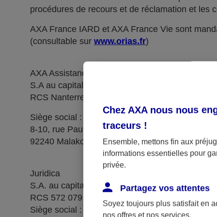
procédures de recours et de réclamation et les c
AXA France IARD et AXA France Vie sont manda
(consultable sur
www.orias.fr
)
AXA Assistance France Assurances,
S.A au capital de 51 429 430,40 €,
RCS Nanterre 415 392 724
Chez AXA nous nous enga
Siège social :
traceurs
!
8-10, rue Paul Vaillant Couturier
92240 Malakoff
Ensemble, mettons fin aux préjugé
informations essentielles pour gar
privée.
Juridica
S.A. au capital de 14 627 854,68 €
Partagez vos attentes
RCS 572 079 150 Versailles
Soyez toujours plus satisfait en 
Siège social : 1, place Victorien Sardou
nos offres et nos services.