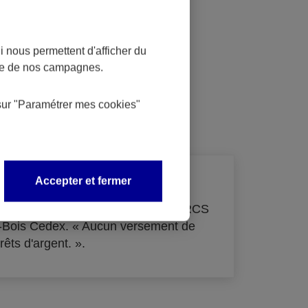
 nous permettent d'afficher du
nce de nos campagnes.
dit
sur
"Paramétrer mes
cookies
"
Accepter et fermer
de 33 855 000 € - immatriculée au RCS
s-Bois Cedex. « Aucun versement de
rêts d'argent. ».