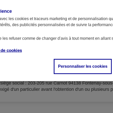
rience
avec les
cookies et traceurs
marketing et de personnalisation qui
ntérêts, des publicités personnalisées et de suivre la performa
serves d'acceptation du cré
de les refuser comme de changer d'avis à tout moment en allant 
e de
cookies
Personnaliser les cookies
isme prêteur : AXA Banque Financement – SA au capital 
- siège social : 203-205 rue Carnot 94138 Fontenay-sou
igé d'un particulier avant l'obtention d'un ou plusieurs p