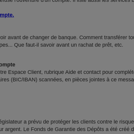
use l'ouverture d'un compte. Il liste aussi les services 
ompte
.
voir avant de changer de banque. Comment transférer tous 
pes... Que faut-il savoir avant un rachat de prêt, etc.
compte
re Espace Client, rubrique Aide et contact pour compléte
ires (BIC/IBAN) scannées, en pièces jointes à ce messa
lateur a prévu de protéger les clients contre le risque
leur argent. Le Fonds de Garantie des Dépôts a été créé 