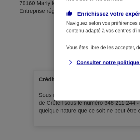
78160 Marly le Roi
Entreprise régie par le code des assurances
Enrichissez votre expé
Naviguez selon vos préférences 
contenu adapté à vos centres d'i
Ré
Vous êtes libre de les accepter, 
Consulter notre politiqu
Crédit à la consommation
Sous réserve d'acceptation par l'organ
de Créteil sous le numéro 348 211 244 
quelque nature que ce soit ne peut être ex