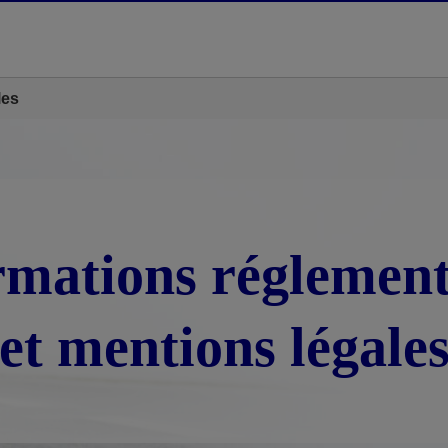
les
rmations réglement
et mentions légale