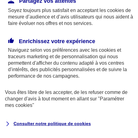
Partagez vos attentes
disponibles sur le site axa.fr.
Soyez toujours plus satisfait en acceptant les
cookies
de
AXA France IARD et AXA France Vie sont
mesure d’audience et d’avis utilisateurs qui nous aident à
faire évoluer nos offres et nos services.
mandataires exclusifs en opérations de
banque d'AXA Banque - N°ORIAS n°13 004
246 et n°13 005 764 (consultable
Enrichissez votre expérience
sur
www.orias.fr
)
Naviguez selon vos préférences avec les
cookies et
traceurs
marketing et de personnalisation qui nous
permettent d'afficher du contenu adapté à vos centres
d'intérêts, des publicités personnalisées et de suivre la
AXA Assistance France Assurances,
performance de nos campagnes.
S.A au capital de 51 429 430,40 €,
RCS Nanterre 415 392 724
Vous êtes libre de les accepter, de les refuser comme de
changer d'avis à tout moment en allant sur
"Paramétrer
Siège social :
mes
cookies
"
8-10, rue Paul Vaillant Couturier
92240 Malakoff
Consulter notre politique de
cookies