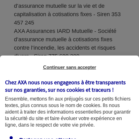
d’assurance mutuelle sur la vie et de
capitalisation à cotisations fixes - Siren 353
457 245
AXA Assurances IARD Mutuelle - Société
d’assurance mutuelle à cotisations fixes
contre l’incendie, les accidents et risques
divers - Siren 775 699 309
Continuer sans accepter
Sièges sociaux : 313 Terrasses de l’Arche –
92727 Nanterre Cedex
Chez AXA nous nous engageons à être transparents
sur nos garanties, sur nos
cookies et traceurs
!
Coordonnées de l'Autorité de contrôle
Ensemble, mettons fin aux préjugés sur ces petits fichiers
prudentiel et de résolution (ACPR) : - 4
textes, plus connus sous le nom de
cookies
. Ils nous
Place de Budapest - CS 92459 - 75436
aident à traiter des informations essentielles pour garantir
Paris Cedex 09. Le détail des procédures de
la sécurité du site et faire évoluer votre expérience en
recours et de réclamation et les
ligne, dans le respect de votre vie privée.
coordonnées du service dédié sont