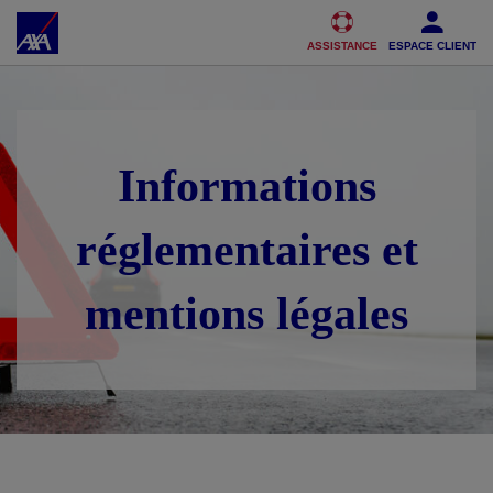
Accéder au Contenu
Accéder au Pied de page
ASSISTANCE
ESPACE CLIENT
Informations
réglementaires et
mentions légales