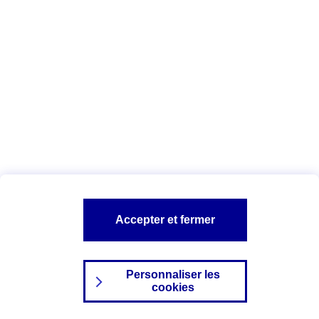
Index Egalité Professionnelle Femmes-
Hommes
Vous êtes ici :
Configuration et sécurité
Mentions légales
A PROPOS D'AXA
NOS AUTRES PRODUITS
Accepter et fermer
SITES AXA
Personnaliser les
cookies