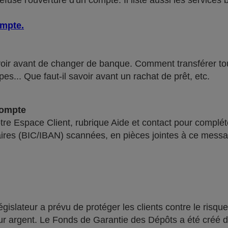
use l'ouverture d'un compte. Il liste aussi les services 
ompte
.
voir avant de changer de banque. Comment transférer tous 
pes... Que faut-il savoir avant un rachat de prêt, etc.
compte
re Espace Client, rubrique Aide et contact pour compléte
ires (BIC/IBAN) scannées, en pièces jointes à ce messa
lateur a prévu de protéger les clients contre le risque
leur argent. Le Fonds de Garantie des Dépôts a été créé 