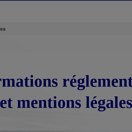
les
rmations réglement
et mentions légale