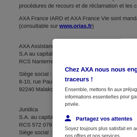
procédures de recours et de réclamation et les c
AXA France IARD et AXA France Vie sont manda
(consultable sur
www.orias.fr
)
AXA Assistance France Assurances,
S.A au capital de 51 429 430,40 €,
RCS Nanterre 415 392 724
Chez AXA nous nous enga
Siège social :
traceurs
!
8-10, rue Paul Vaillant Couturier
92240 Malakoff
Ensemble, mettons fin aux préjugé
informations essentielles pour gar
privée.
Juridica
S.A. au capital de 14 627 854,68 €
Partagez vos attentes
RCS 572 079 150 Versailles
Soyez toujours plus satisfait en 
Siège social : 1, place Victorien Sardou
nos offres et nos services.