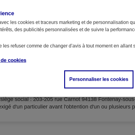
rience
avec les
cookies et traceurs
marketing et de personnalisation qui
ntérêts, des publicités personnalisées et de suivre la performa
serves d'acceptation du cré
de les refuser comme de changer d'avis à tout moment en allant 
e de
cookies
Personnaliser les cookies
isme prêteur : AXA Banque Financement – SA au capital 
- siège social : 203-205 rue Carnot 94138 Fontenay-sou
igé d'un particulier avant l'obtention d'un ou plusieurs p