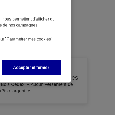
 nous permettent d'afficher du
nce de nos campagnes.
dit
sur
"Paramétrer mes
cookies
"
Accepter et fermer
de 33 855 000 € - immatriculée au RCS
s-Bois Cedex. « Aucun versement de
rêts d'argent. ».