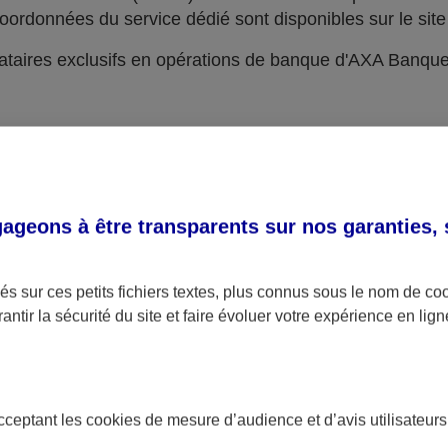
oordonnées du service dédié sont disponibles sur le site 
taires exclusifs en opérations de banque d'AXA Banqu
geons à être transparents sur nos garanties,
s sur ces petits fichiers textes, plus connus sous le nom de
co
antir la sécurité du site et faire évoluer votre expérience en lign
acceptant les
cookies
de mesure d’audience et d’avis utilisateurs