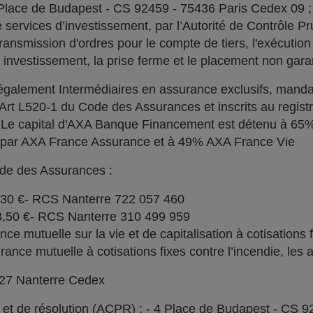
 Place de Budapest - CS 92459 - 75436 Paris Cedex 09 
services d’investissement, par l’Autorité de Contrôle Pru
ransmission d'ordres pour le compte de tiers, l'exécution 
n investissement, la prise ferme et le placement non garan
alement Intermédiaires en assurance exclusifs, manda
l'Art L520-1 du Code des Assurances et inscrits au regi
. Le capital d'AXA Banque Financement est détenu à 6
% par AXA France Assurance et à 49% AXA France Vie
ode des Assurances :
030 €- RCS Nanterre 722 057 460
73,50 €- RCS Nanterre 310 499 959
e mutuelle sur la vie et de capitalisation à cotisations 
ce mutuelle à cotisations fixes contre l’incendie, les a
727 Nanterre Cedex
l et de résolution (ACPR) : - 4 Place de Budapest - CS 9