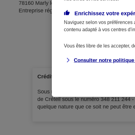
78160 Marly le Roi
Entreprise régie par le code des assurances
Enrichissez votre expé
Naviguez selon vos préférences 
contenu adapté à vos centres d'i
Ré
Vous êtes libre de les accepter, 
Consulter notre politiqu
Crédit à la consommation
Sous réserve d'acceptation par l'organ
de Créteil sous le numéro 348 211 244 
quelque nature que ce soit ne peut être ex