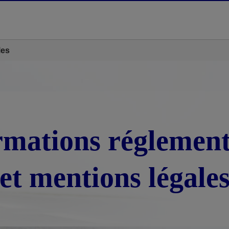
les
rmations réglement
et mentions légale