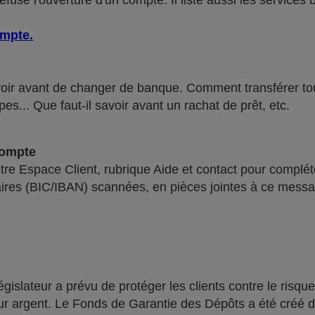
use l'ouverture d'un compte. Il liste aussi les services 
ompte
.
voir avant de changer de banque. Comment transférer tous 
pes... Que faut-il savoir avant un rachat de prêt, etc.
compte
re Espace Client, rubrique Aide et contact pour compléte
ires (BIC/IBAN) scannées, en pièces jointes à ce messa
lateur a prévu de protéger les clients contre le risque
leur argent. Le Fonds de Garantie des Dépôts a été créé 