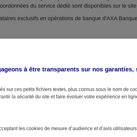
oordonnées du service dédié sont disponibles sur le site 
taires exclusifs en opérations de banque d'AXA Banqu
geons à être transparents sur nos garanties,
s sur ces petits fichiers textes, plus connus sous le nom de
co
antir la sécurité du site et faire évoluer votre expérience en lign
acceptant les
cookies
de mesure d’audience et d’avis utilisateurs