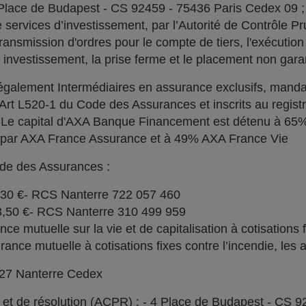
 Place de Budapest - CS 92459 - 75436 Paris Cedex 09 
services d’investissement, par l’Autorité de Contrôle Pru
ransmission d'ordres pour le compte de tiers, l'exécution 
n investissement, la prise ferme et le placement non garan
alement Intermédiaires en assurance exclusifs, manda
l'Art L520-1 du Code des Assurances et inscrits au regi
. Le capital d'AXA Banque Financement est détenu à 6
% par AXA France Assurance et à 49% AXA France Vie
ode des Assurances :
030 €- RCS Nanterre 722 057 460
73,50 €- RCS Nanterre 310 499 959
e mutuelle sur la vie et de capitalisation à cotisations 
ce mutuelle à cotisations fixes contre l’incendie, les a
727 Nanterre Cedex
l et de résolution (ACPR) : - 4 Place de Budapest - CS 9