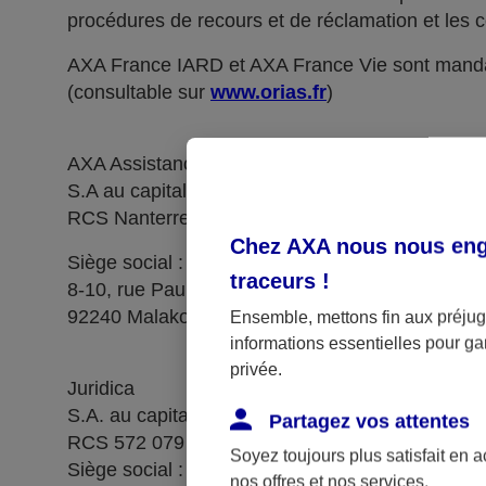
procédures de recours et de réclamation et les c
AXA France IARD et AXA France Vie sont manda
(consultable sur
www.orias.fr
)
AXA Assistance France Assurances,
S.A au capital de 51 429 430,40 €,
RCS Nanterre 415 392 724
Chez AXA nous nous enga
Siège social :
traceurs
!
8-10, rue Paul Vaillant Couturier
92240 Malakoff
Ensemble, mettons fin aux préjugé
informations essentielles pour gar
privée.
Juridica
S.A. au capital de 14 627 854,68 €
Partagez vos attentes
RCS 572 079 150 Versailles
Soyez toujours plus satisfait en 
Siège social : 1, place Victorien Sardou
nos offres et nos services.