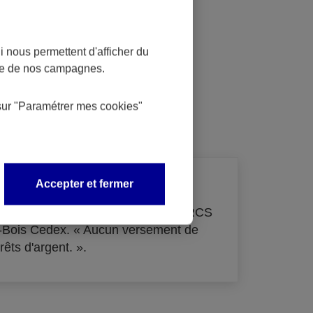
 nous permettent d'afficher du
nce de nos campagnes.
dit
sur
"Paramétrer mes
cookies
"
Accepter et fermer
de 33 855 000 € - immatriculée au RCS
s-Bois Cedex. « Aucun versement de
rêts d'argent. ».