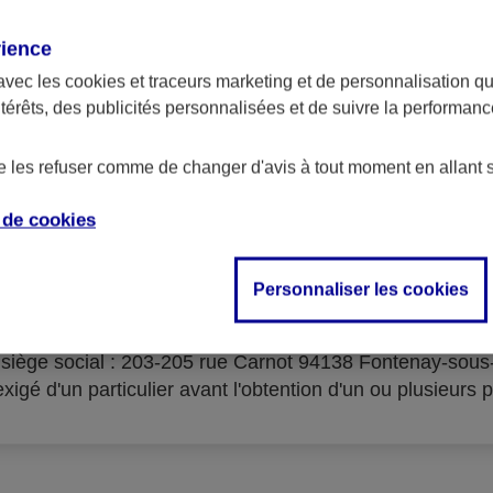
rience
avec les
cookies et traceurs
marketing et de personnalisation qui
ntérêts, des publicités personnalisées et de suivre la performa
serves d'acceptation du cré
de les refuser comme de changer d'avis à tout moment en allant 
e de
cookies
Personnaliser les cookies
isme prêteur : AXA Banque Financement – SA au capital 
- siège social : 203-205 rue Carnot 94138 Fontenay-sou
igé d'un particulier avant l'obtention d'un ou plusieurs p