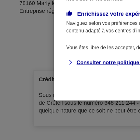
78160 Marly le Roi
Entreprise régie par le code des assurances
Enrichissez votre expé
Naviguez selon vos préférences 
contenu adapté à vos centres d'i
Ré
Vous êtes libre de les accepter, 
Consulter notre politiqu
Crédit à la consommation
Sous réserve d'acceptation par l'organ
de Créteil sous le numéro 348 211 244 
quelque nature que ce soit ne peut être ex