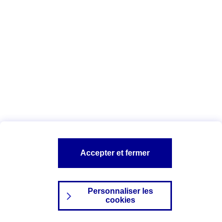
Index Egalité Professionnelle Femmes-
Hommes
Vous êtes ici :
Configuration et sécurité
Mentions légales
A PROPOS D'AXA
NOS AUTRES PRODUITS
Accepter et fermer
SITES AXA
Personnaliser les
cookies