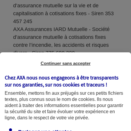
d’assurance mutuelle sur la vie et de
capitalisation à cotisations fixes - Siren 353
457 245
AXA Assurances IARD Mutuelle - Société
d’assurance mutuelle à cotisations fixes
contre l’incendie, les accidents et risques
divers - Siren 775 699 309
Continuer sans accepter
Sièges sociaux : 313 Terrasses de l’Arche –
92727 Nanterre Cedex
Chez AXA nous nous engageons à être transparents
sur nos garanties, sur nos
cookies et traceurs
!
Coordonnées de l'Autorité de contrôle
Ensemble, mettons fin aux préjugés sur ces petits fichiers
prudentiel et de résolution (ACPR) : - 4
textes, plus connus sous le nom de
cookies
. Ils nous
Place de Budapest - CS 92459 - 75436
aident à traiter des informations essentielles pour garantir
Paris Cedex 09. Le détail des procédures de
la sécurité du site et faire évoluer votre expérience en
recours et de réclamation et les
ligne, dans le respect de votre vie privée.
coordonnées du service dédié sont