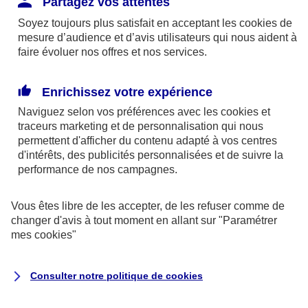
Partagez vos attentes
disponibles sur le site axa.fr.
Soyez toujours plus satisfait en acceptant les
cookies
de
AXA France IARD et AXA France Vie sont
mesure d’audience et d’avis utilisateurs qui nous aident à
faire évoluer nos offres et nos services.
mandataires exclusifs en opérations de
banque d'AXA Banque - N°ORIAS n°13 004
246 et n°13 005 764 (consultable
Enrichissez votre expérience
sur
www.orias.fr
)
Naviguez selon vos préférences avec les
cookies et
traceurs
marketing et de personnalisation qui nous
permettent d'afficher du contenu adapté à vos centres
d'intérêts, des publicités personnalisées et de suivre la
AXA Assistance France Assurances,
performance de nos campagnes.
S.A au capital de 51 429 430,40 €,
RCS Nanterre 415 392 724
Vous êtes libre de les accepter, de les refuser comme de
changer d'avis à tout moment en allant sur
"Paramétrer
Siège social :
mes
cookies
"
8-10, rue Paul Vaillant Couturier
92240 Malakoff
Consulter notre politique de
cookies