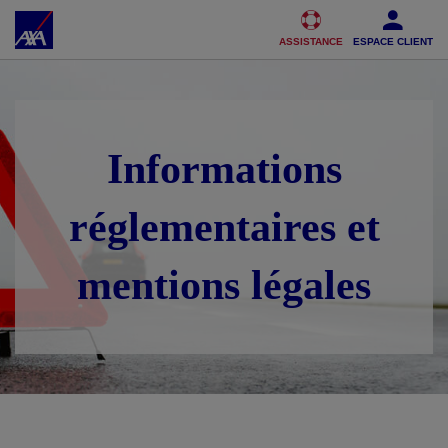
Accéder au Contenu
Accéder au Pied de page
ASSISTANCE
ESPACE CLIENT
Informations
réglementaires et
mentions légales