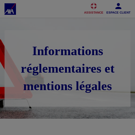
Accéder au Contenu
Accéder au Pied de page
ASSISTANCE
ESPACE CLIENT
Informations
réglementaires et
mentions légales