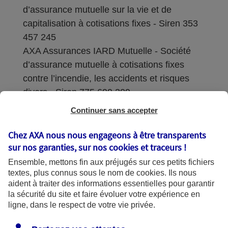
d’assurance mutuelle sur la vie et de
capitalisation à cotisations fixes - Siren 353
457 245
AXA Assurances IARD Mutuelle - Société
d’assurance mutuelle à cotisations fixes
contre l’incendie, les accidents et risques
divers - Siren 775 699 309
Continuer sans accepter
Sièges sociaux : 313 Terrasses de l’Arche –
92727 Nanterre Cedex
Chez AXA nous nous engageons à être transparents
sur nos garanties, sur nos
cookies et traceurs
!
Coordonnées de l'Autorité de contrôle
Ensemble, mettons fin aux préjugés sur ces petits fichiers
prudentiel et de résolution (ACPR) : - 4
textes, plus connus sous le nom de
cookies
. Ils nous
Place de Budapest - CS 92459 - 75436
aident à traiter des informations essentielles pour garantir
Paris Cedex 09. Le détail des procédures de
la sécurité du site et faire évoluer votre expérience en
recours et de réclamation et les
ligne, dans le respect de votre vie privée.
coordonnées du service dédié sont