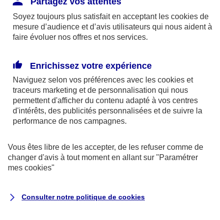
Partagez vos attentes
disponibles sur le site axa.fr.
Soyez toujours plus satisfait en acceptant les
cookies
de
AXA France IARD et AXA France Vie sont
mesure d’audience et d’avis utilisateurs qui nous aident à
faire évoluer nos offres et nos services.
mandataires exclusifs en opérations de
banque d'AXA Banque - N°ORIAS n°13 004
246 et n°13 005 764 (consultable
Enrichissez votre expérience
sur
www.orias.fr
)
Naviguez selon vos préférences avec les
cookies et
traceurs
marketing et de personnalisation qui nous
permettent d'afficher du contenu adapté à vos centres
d'intérêts, des publicités personnalisées et de suivre la
AXA Assistance France Assurances,
performance de nos campagnes.
S.A au capital de 51 429 430,40 €,
RCS Nanterre 415 392 724
Vous êtes libre de les accepter, de les refuser comme de
changer d'avis à tout moment en allant sur
"Paramétrer
Siège social :
mes
cookies
"
8-10, rue Paul Vaillant Couturier
92240 Malakoff
Consulter notre politique de
cookies