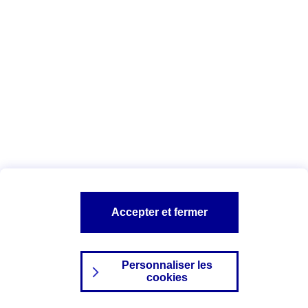
Index Egalité Professionnelle Femmes-
Hommes
Vous êtes ici :
Configuration et sécurité
Mentions légales
A PROPOS D'AXA
NOS AUTRES PRODUITS
Accepter et fermer
SITES AXA
Personnaliser les
cookies