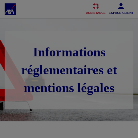
Accéder au Contenu
Accéder au Pied de page
ASSISTANCE
ESPACE CLIENT
Informations
réglementaires et
mentions légales