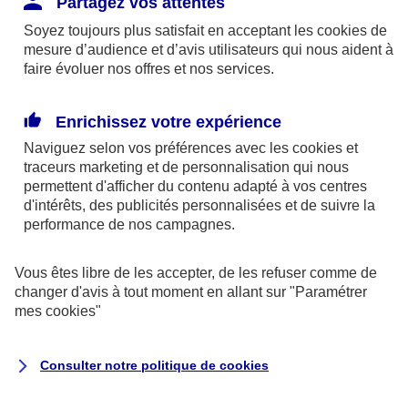
Partagez vos attentes
disponibles sur le site axa.fr.
Soyez toujours plus satisfait en acceptant les
cookies
de
AXA France IARD et AXA France Vie sont
mesure d’audience et d’avis utilisateurs qui nous aident à
faire évoluer nos offres et nos services.
mandataires exclusifs en opérations de
banque d'AXA Banque - N°ORIAS n°13 004
246 et n°13 005 764 (consultable
Enrichissez votre expérience
sur
www.orias.fr
)
Naviguez selon vos préférences avec les
cookies et
traceurs
marketing et de personnalisation qui nous
permettent d'afficher du contenu adapté à vos centres
d'intérêts, des publicités personnalisées et de suivre la
AXA Assistance France Assurances,
performance de nos campagnes.
S.A au capital de 51 429 430,40 €,
RCS Nanterre 415 392 724
Vous êtes libre de les accepter, de les refuser comme de
changer d'avis à tout moment en allant sur
"Paramétrer
Siège social :
mes
cookies
"
8-10, rue Paul Vaillant Couturier
92240 Malakoff
Consulter notre politique de
cookies