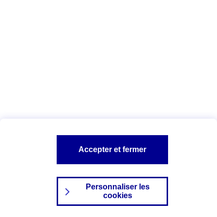
Index Egalité Professionnelle Femmes-
Hommes
Vous êtes ici :
Configuration et sécurité
Mentions légales
A PROPOS D'AXA
NOS AUTRES PRODUITS
Accepter et fermer
SITES AXA
Personnaliser les
cookies