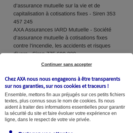
d’assurance mutuelle sur la vie et de
capitalisation à cotisations fixes - Siren 353
457 245
AXA Assurances IARD Mutuelle - Société
d’assurance mutuelle à cotisations fixes
contre l’incendie, les accidents et risques
divers - Siren 775 699 309
Continuer sans accepter
Sièges sociaux : 313 Terrasses de l’Arche –
92727 Nanterre Cedex
Chez AXA nous nous engageons à être transparents
sur nos garanties, sur nos
cookies et traceurs
!
Coordonnées de l'Autorité de contrôle
Ensemble, mettons fin aux préjugés sur ces petits fichiers
prudentiel et de résolution (ACPR) : - 4
textes, plus connus sous le nom de
cookies
. Ils nous
Place de Budapest - CS 92459 - 75436
aident à traiter des informations essentielles pour garantir
Paris Cedex 09. Le détail des procédures de
la sécurité du site et faire évoluer votre expérience en
recours et de réclamation et les
ligne, dans le respect de votre vie privée.
coordonnées du service dédié sont