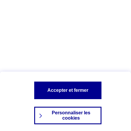
Index Egalité Professionnelle Femmes-
Hommes
Vous êtes ici :
Configuration et sécurité
Mentions légales
A PROPOS D'AXA
NOS AUTRES PRODUITS
Accepter et fermer
SITES AXA
Personnaliser les
cookies