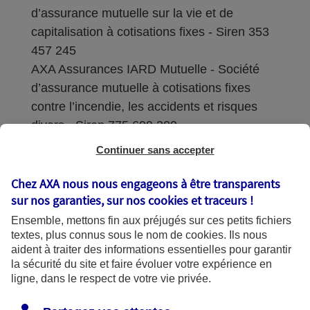
d’assurance mutuelle sur la vie et de
capitalisation à cotisations fixes - Siren 353
457 245
AXA Assurances IARD Mutuelle - Société
d’assurance mutuelle à cotisations fixes
contre l’incendie, les accidents et risques
divers - Siren 775 699 309
Continuer sans accepter
Sièges sociaux : 313 Terrasses de l’Arche –
92727 Nanterre Cedex
Chez AXA nous nous engageons à être transparents
sur nos garanties, sur nos
cookies et traceurs
!
Coordonnées de l'Autorité de contrôle
Ensemble, mettons fin aux préjugés sur ces petits fichiers
prudentiel et de résolution (ACPR) : - 4
textes, plus connus sous le nom de
cookies
. Ils nous
Place de Budapest - CS 92459 - 75436
aident à traiter des informations essentielles pour garantir
Paris Cedex 09. Le détail des procédures de
la sécurité du site et faire évoluer votre expérience en
recours et de réclamation et les
ligne, dans le respect de votre vie privée.
coordonnées du service dédié sont