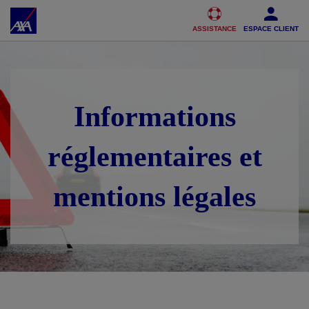
Accéder au Contenu
Accéder au Pied de page
ASSISTANCE
ESPACE CLIENT
Informations
réglementaires et
mentions légales