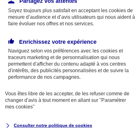
Partagez vos attentes
disponibles sur le site axa.fr.
Soyez toujours plus satisfait en acceptant les
cookies
de
AXA France IARD et AXA France Vie sont
mesure d’audience et d’avis utilisateurs qui nous aident à
faire évoluer nos offres et nos services.
mandataires exclusifs en opérations de
banque d'AXA Banque - N°ORIAS n°13 004
246 et n°13 005 764 (consultable
Enrichissez votre expérience
sur
www.orias.fr
)
Naviguez selon vos préférences avec les
cookies et
traceurs
marketing et de personnalisation qui nous
permettent d'afficher du contenu adapté à vos centres
d'intérêts, des publicités personnalisées et de suivre la
AXA Assistance France Assurances,
performance de nos campagnes.
S.A au capital de 51 429 430,40 €,
RCS Nanterre 415 392 724
Vous êtes libre de les accepter, de les refuser comme de
changer d'avis à tout moment en allant sur
"Paramétrer
Siège social :
mes
cookies
"
8-10, rue Paul Vaillant Couturier
92240 Malakoff
Consulter notre politique de
cookies