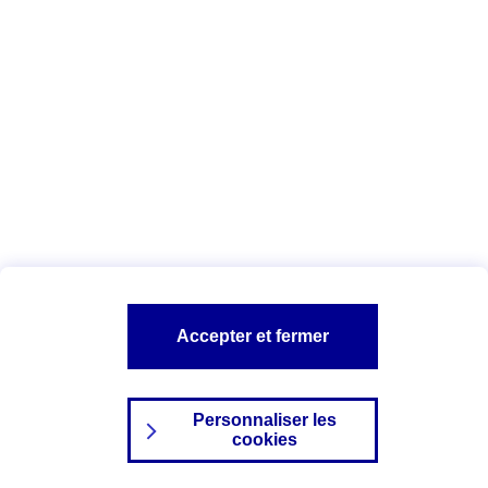
Index Egalité Professionnelle Femmes-
Hommes
Vous êtes ici :
Configuration et sécurité
Mentions légales
A PROPOS D'AXA
NOS AUTRES PRODUITS
Accepter et fermer
SITES AXA
Personnaliser les
cookies