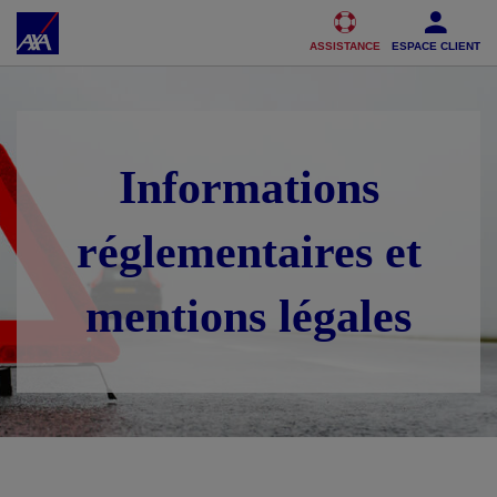
Accéder au Contenu
Accéder au Pied de page
ASSISTANCE
ESPACE CLIENT
Informations
réglementaires et
mentions légales