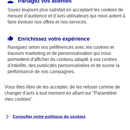
Partagez vos attentes
disponibles sur le site axa.fr.
Soyez toujours plus satisfait en acceptant les
cookies
de
AXA France IARD et AXA France Vie sont
mesure d’audience et d’avis utilisateurs qui nous aident à
faire évoluer nos offres et nos services.
mandataires exclusifs en opérations de
banque d'AXA Banque - N°ORIAS n°13 004
246 et n°13 005 764 (consultable
Enrichissez votre expérience
sur
www.orias.fr
)
Naviguez selon vos préférences avec les
cookies et
traceurs
marketing et de personnalisation qui nous
permettent d'afficher du contenu adapté à vos centres
d'intérêts, des publicités personnalisées et de suivre la
AXA Assistance France Assurances,
performance de nos campagnes.
S.A au capital de 51 429 430,40 €,
RCS Nanterre 415 392 724
Vous êtes libre de les accepter, de les refuser comme de
changer d'avis à tout moment en allant sur
"Paramétrer
Siège social :
mes
cookies
"
8-10, rue Paul Vaillant Couturier
92240 Malakoff
Consulter notre politique de
cookies