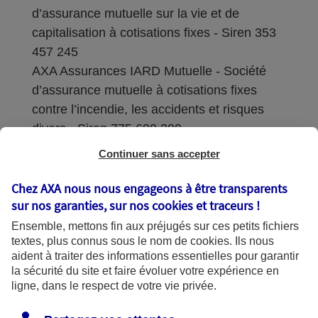
d’assurance mutuelle sur la vie et de
capitalisation à cotisations fixes - Siren 353
457 245
AXA Assurances IARD Mutuelle - Société
d’assurance mutuelle à cotisations fixes
contre l’incendie, les accidents et risques
divers - Siren 775 699 309
Continuer sans accepter
Sièges sociaux : 313 Terrasses de l’Arche –
92727 Nanterre Cedex
Chez AXA nous nous engageons à être transparents
sur nos garanties, sur nos
cookies et traceurs
!
Coordonnées de l'Autorité de contrôle
Ensemble, mettons fin aux préjugés sur ces petits fichiers
prudentiel et de résolution (ACPR) : - 4
textes, plus connus sous le nom de
cookies
. Ils nous
Place de Budapest - CS 92459 - 75436
aident à traiter des informations essentielles pour garantir
Paris Cedex 09. Le détail des procédures de
la sécurité du site et faire évoluer votre expérience en
recours et de réclamation et les
ligne, dans le respect de votre vie privée.
coordonnées du service dédié sont