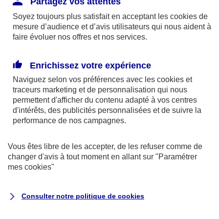
Partagez vos attentes
disponibles sur le site axa.fr.
Soyez toujours plus satisfait en acceptant les
cookies
de
AXA France IARD et AXA France Vie sont
mesure d’audience et d’avis utilisateurs qui nous aident à
faire évoluer nos offres et nos services.
mandataires exclusifs en opérations de
banque d'AXA Banque - N°ORIAS n°13 004
246 et n°13 005 764 (consultable
Enrichissez votre expérience
sur
www.orias.fr
)
Naviguez selon vos préférences avec les
cookies et
traceurs
marketing et de personnalisation qui nous
permettent d'afficher du contenu adapté à vos centres
d'intérêts, des publicités personnalisées et de suivre la
AXA Assistance France Assurances,
performance de nos campagnes.
S.A au capital de 51 429 430,40 €,
RCS Nanterre 415 392 724
Vous êtes libre de les accepter, de les refuser comme de
changer d'avis à tout moment en allant sur
"Paramétrer
Siège social :
mes
cookies
"
8-10, rue Paul Vaillant Couturier
92240 Malakoff
Consulter notre politique de
cookies