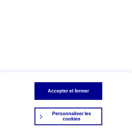
Index Egalité Professionnelle Femmes-
Hommes
Vous êtes ici :
Configuration et sécurité
Mentions légales
A PROPOS D'AXA
NOS AUTRES PRODUITS
Accepter et fermer
SITES AXA
Personnaliser les
cookies