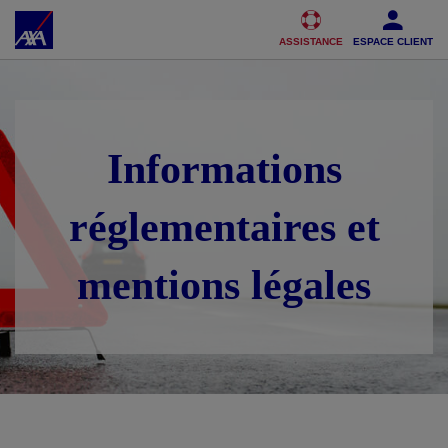
Accéder au Contenu
Accéder au Pied de page
ASSISTANCE
ESPACE CLIENT
Informations
réglementaires et
mentions légales