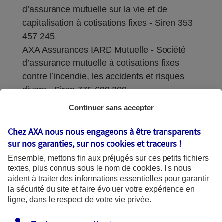
d’assurance mutuelle sur la vie et de
capitalisation à cotisations fixes - Siren 353
457 245
AXA Assurances IARD Mutuelle - Société
d’assurance mutuelle à cotisations fixes
contre l’incendie, les accidents et risques
divers - Siren 775 699 309
Continuer sans accepter
Sièges sociaux : 313 Terrasses de l’Arche –
92727 Nanterre Cedex
Chez AXA nous nous engageons à être transparents
sur nos garanties, sur nos
cookies et traceurs
!
Coordonnées de l'Autorité de contrôle
Ensemble, mettons fin aux préjugés sur ces petits fichiers
prudentiel et de résolution (ACPR) : - 4
textes, plus connus sous le nom de
cookies
. Ils nous
Place de Budapest - CS 92459 - 75436
aident à traiter des informations essentielles pour garantir
Paris Cedex 09. Le détail des procédures de
la sécurité du site et faire évoluer votre expérience en
recours et de réclamation et les
ligne, dans le respect de votre vie privée.
coordonnées du service dédié sont