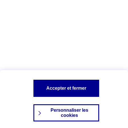
Index Egalité Professionnelle Femmes-
Hommes
Vous êtes ici :
Configuration et sécurité
Mentions légales
A PROPOS D'AXA
NOS AUTRES PRODUITS
Accepter et fermer
SITES AXA
Personnaliser les
cookies