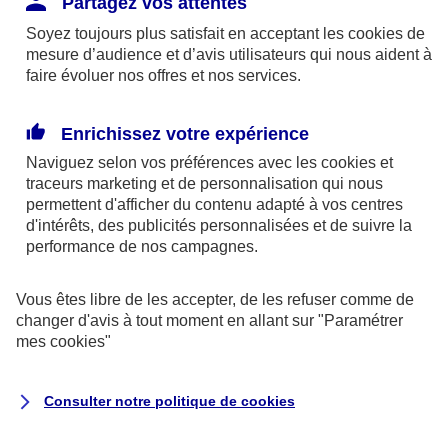
Partagez vos attentes
disponibles sur le site axa.fr.
Soyez toujours plus satisfait en acceptant les
cookies
de
AXA France IARD et AXA France Vie sont
mesure d’audience et d’avis utilisateurs qui nous aident à
faire évoluer nos offres et nos services.
mandataires exclusifs en opérations de
banque d'AXA Banque - N°ORIAS n°13 004
246 et n°13 005 764 (consultable
Enrichissez votre expérience
sur
www.orias.fr
)
Naviguez selon vos préférences avec les
cookies et
traceurs
marketing et de personnalisation qui nous
permettent d'afficher du contenu adapté à vos centres
d'intérêts, des publicités personnalisées et de suivre la
AXA Assistance France Assurances,
performance de nos campagnes.
S.A au capital de 51 429 430,40 €,
RCS Nanterre 415 392 724
Vous êtes libre de les accepter, de les refuser comme de
changer d'avis à tout moment en allant sur
"Paramétrer
Siège social :
mes
cookies
"
8-10, rue Paul Vaillant Couturier
92240 Malakoff
Consulter notre politique de
cookies