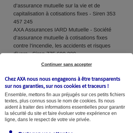
d’assurance mutuelle sur la vie et de
capitalisation à cotisations fixes - Siren 353
457 245
AXA Assurances IARD Mutuelle - Société
d’assurance mutuelle à cotisations fixes
contre l’incendie, les accidents et risques
divers - Siren 775 699 309
Continuer sans accepter
Sièges sociaux : 313 Terrasses de l’Arche –
92727 Nanterre Cedex
Chez AXA nous nous engageons à être transparents
sur nos garanties, sur nos
cookies et traceurs
!
Coordonnées de l'Autorité de contrôle
Ensemble, mettons fin aux préjugés sur ces petits fichiers
prudentiel et de résolution (ACPR) : - 4
textes, plus connus sous le nom de
cookies
. Ils nous
Place de Budapest - CS 92459 - 75436
aident à traiter des informations essentielles pour garantir
Paris Cedex 09. Le détail des procédures de
la sécurité du site et faire évoluer votre expérience en
recours et de réclamation et les
ligne, dans le respect de votre vie privée.
coordonnées du service dédié sont