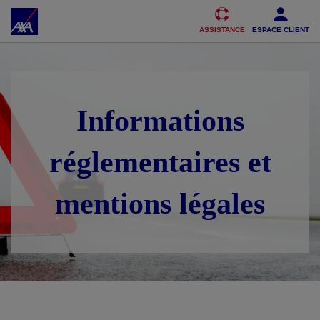
Accéder au Contenu
Accéder au Pied de page
ASSISTANCE
ESPACE CLIENT
Informations
réglementaires et
mentions légales