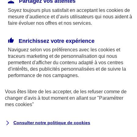
Partagez vos attentes
disponibles sur le site axa.fr.
Soyez toujours plus satisfait en acceptant les
cookies
de
AXA France IARD et AXA France Vie sont
mesure d’audience et d’avis utilisateurs qui nous aident à
faire évoluer nos offres et nos services.
mandataires exclusifs en opérations de
banque d'AXA Banque - N°ORIAS n°13 004
246 et n°13 005 764 (consultable
Enrichissez votre expérience
sur
www.orias.fr
)
Naviguez selon vos préférences avec les
cookies et
traceurs
marketing et de personnalisation qui nous
permettent d'afficher du contenu adapté à vos centres
d'intérêts, des publicités personnalisées et de suivre la
AXA Assistance France Assurances,
performance de nos campagnes.
S.A au capital de 51 429 430,40 €,
RCS Nanterre 415 392 724
Vous êtes libre de les accepter, de les refuser comme de
changer d'avis à tout moment en allant sur
"Paramétrer
Siège social :
mes
cookies
"
8-10, rue Paul Vaillant Couturier
92240 Malakoff
Consulter notre politique de
cookies