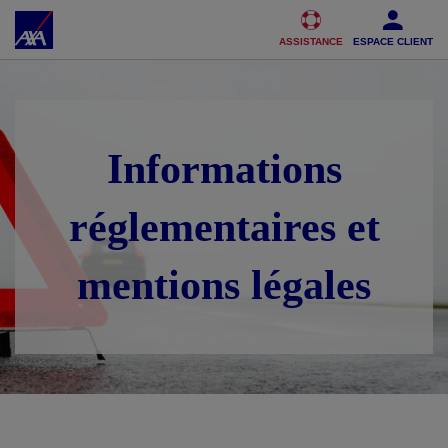
Accéder au Contenu
Accéder au Pied de page
ASSISTANCE
ESPACE CLIENT
Informations
réglementaires et
mentions légales