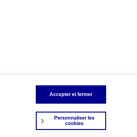
Index Egalité Professionnelle Femmes-
Hommes
Vous êtes ici :
Configuration et sécurité
Mentions légales
A PROPOS D'AXA
NOS AUTRES PRODUITS
Accepter et fermer
SITES AXA
Personnaliser les
cookies