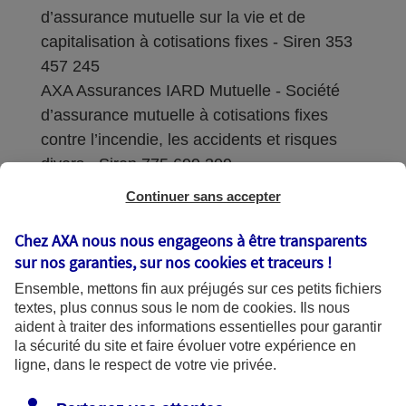
d’assurance mutuelle sur la vie et de
capitalisation à cotisations fixes - Siren 353
457 245
AXA Assurances IARD Mutuelle - Société
d’assurance mutuelle à cotisations fixes
contre l’incendie, les accidents et risques
divers - Siren 775 699 309
Continuer sans accepter
Sièges sociaux : 313 Terrasses de l’Arche –
92727 Nanterre Cedex
Chez AXA nous nous engageons à être transparents
sur nos garanties, sur nos
cookies et traceurs
!
Coordonnées de l'Autorité de contrôle
Ensemble, mettons fin aux préjugés sur ces petits fichiers
prudentiel et de résolution (ACPR) : - 4
textes, plus connus sous le nom de
cookies
. Ils nous
Place de Budapest - CS 92459 - 75436
aident à traiter des informations essentielles pour garantir
Paris Cedex 09. Le détail des procédures de
la sécurité du site et faire évoluer votre expérience en
recours et de réclamation et les
ligne, dans le respect de votre vie privée.
coordonnées du service dédié sont