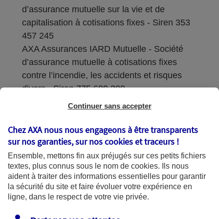
d’assurance mutuelle sur la vie et de
capitalisation à cotisations fixes - Siren 353
457 245
AXA Assurances IARD Mutuelle - Société
d’assurance mutuelle à cotisations fixes
contre l’incendie, les accidents et risques
divers - Siren 775 699 309
Continuer sans accepter
Sièges sociaux : 313 Terrasses de l’Arche –
92727 Nanterre Cedex
Chez AXA nous nous engageons à être transparents
sur nos garanties, sur nos
cookies et traceurs
!
Coordonnées de l'Autorité de contrôle
Ensemble, mettons fin aux préjugés sur ces petits fichiers
prudentiel et de résolution (ACPR) : - 4
textes, plus connus sous le nom de
cookies
. Ils nous
Place de Budapest - CS 92459 - 75436
aident à traiter des informations essentielles pour garantir
Paris Cedex 09. Le détail des procédures de
la sécurité du site et faire évoluer votre expérience en
recours et de réclamation et les
ligne, dans le respect de votre vie privée.
coordonnées du service dédié sont