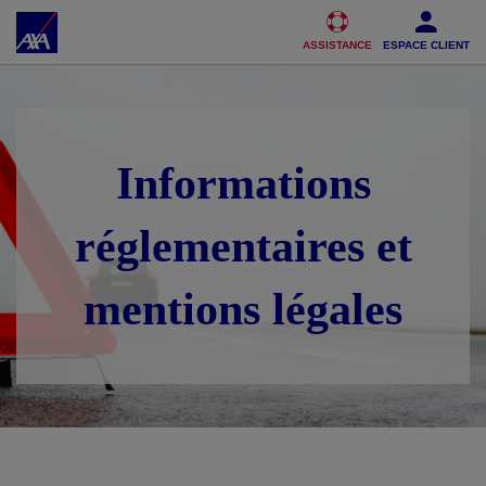
Accéder au Contenu
Accéder au Pied de page
ASSISTANCE
ESPACE CLIENT
Informations
réglementaires et
mentions légales