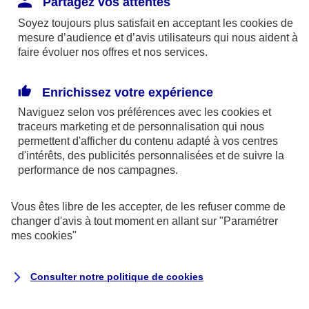
Partagez vos attentes
disponibles sur le site axa.fr.
Soyez toujours plus satisfait en acceptant les
cookies
de
AXA France IARD et AXA France Vie sont
mesure d’audience et d’avis utilisateurs qui nous aident à
faire évoluer nos offres et nos services.
mandataires exclusifs en opérations de
banque d'AXA Banque - N°ORIAS n°13 004
246 et n°13 005 764 (consultable
Enrichissez votre expérience
sur
www.orias.fr
)
Naviguez selon vos préférences avec les
cookies et
traceurs
marketing et de personnalisation qui nous
permettent d'afficher du contenu adapté à vos centres
d'intérêts, des publicités personnalisées et de suivre la
AXA Assistance France Assurances,
performance de nos campagnes.
S.A au capital de 51 429 430,40 €,
RCS Nanterre 415 392 724
Vous êtes libre de les accepter, de les refuser comme de
changer d'avis à tout moment en allant sur
"Paramétrer
Siège social :
mes
cookies
"
8-10, rue Paul Vaillant Couturier
92240 Malakoff
Consulter notre politique de
cookies