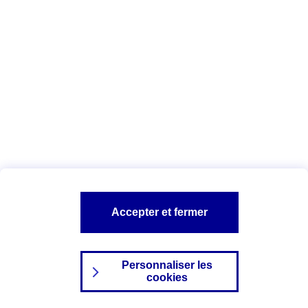
Index Egalité Professionnelle Femmes-
Hommes
Vous êtes ici :
Configuration et sécurité
Mentions légales
A PROPOS D'AXA
NOS AUTRES PRODUITS
Accepter et fermer
SITES AXA
Personnaliser les
cookies