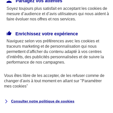
Partagez vos attentes
disponibles sur le site axa.fr.
Soyez toujours plus satisfait en acceptant les
cookies
de
AXA France IARD et AXA France Vie sont
mesure d’audience et d’avis utilisateurs qui nous aident à
faire évoluer nos offres et nos services.
mandataires exclusifs en opérations de
banque d'AXA Banque - N°ORIAS n°13 004
246 et n°13 005 764 (consultable
Enrichissez votre expérience
sur
www.orias.fr
)
Naviguez selon vos préférences avec les
cookies et
traceurs
marketing et de personnalisation qui nous
permettent d'afficher du contenu adapté à vos centres
d'intérêts, des publicités personnalisées et de suivre la
AXA Assistance France Assurances,
performance de nos campagnes.
S.A au capital de 51 429 430,40 €,
RCS Nanterre 415 392 724
Vous êtes libre de les accepter, de les refuser comme de
changer d'avis à tout moment en allant sur
"Paramétrer
Siège social :
mes
cookies
"
8-10, rue Paul Vaillant Couturier
92240 Malakoff
Consulter notre politique de
cookies