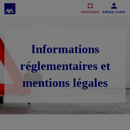
Accéder au Contenu
Accéder au Pied de page
ASSISTANCE
ESPACE CLIENT
Informations
réglementaires et
mentions légales