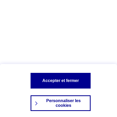
Index Egalité Professionnelle Femmes-
Hommes
Vous êtes ici :
Configuration et sécurité
Mentions légales
A PROPOS D'AXA
NOS AUTRES PRODUITS
Accepter et fermer
SITES AXA
Personnaliser les
cookies