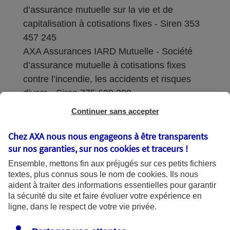
d’assurance mutuelle sur la vie et de
capitalisation à cotisations fixes - Siren 353
457 245
AXA Assurances IARD Mutuelle - Société
d’assurance mutuelle à cotisations fixes
contre l’incendie, les accidents et risques
divers - Siren 775 699 309
Continuer sans accepter
Sièges sociaux : 313 Terrasses de l’Arche –
92727 Nanterre Cedex
Chez AXA nous nous engageons à être transparents
sur nos garanties, sur nos
cookies et traceurs
!
Coordonnées de l'Autorité de contrôle
Ensemble, mettons fin aux préjugés sur ces petits fichiers
prudentiel et de résolution (ACPR) : - 4
textes, plus connus sous le nom de
cookies
. Ils nous
Place de Budapest - CS 92459 - 75436
aident à traiter des informations essentielles pour garantir
Paris Cedex 09. Le détail des procédures de
la sécurité du site et faire évoluer votre expérience en
recours et de réclamation et les
ligne, dans le respect de votre vie privée.
coordonnées du service dédié sont