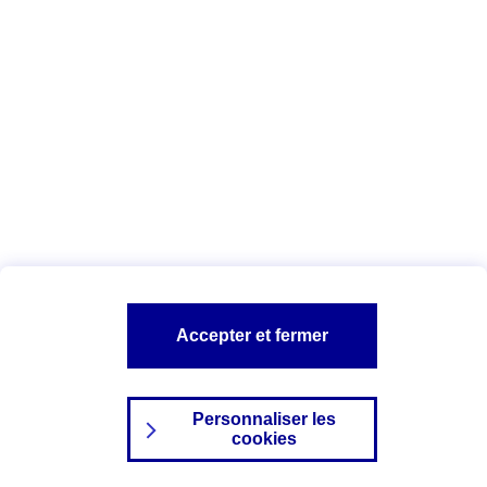
Index Egalité Professionnelle Femmes-
Hommes
Vous êtes ici :
Configuration et sécurité
Mentions légales
A PROPOS D'AXA
NOS AUTRES PRODUITS
Accepter et fermer
SITES AXA
Personnaliser les
cookies