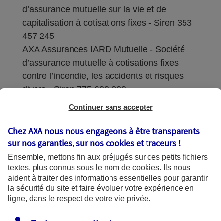
d’assurance mutuelle sur la vie et de
capitalisation à cotisations fixes - Siren 353
457 245
AXA Assurances IARD Mutuelle - Société
d’assurance mutuelle à cotisations fixes
contre l’incendie, les accidents et risques
divers - Siren 775 699 309
Continuer sans accepter
Sièges sociaux : 313 Terrasses de l’Arche –
92727 Nanterre Cedex
Chez AXA nous nous engageons à être transparents
sur nos garanties, sur nos
cookies et traceurs
!
Coordonnées de l'Autorité de contrôle
Ensemble, mettons fin aux préjugés sur ces petits fichiers
prudentiel et de résolution (ACPR) : - 4
textes, plus connus sous le nom de
cookies
. Ils nous
Place de Budapest - CS 92459 - 75436
aident à traiter des informations essentielles pour garantir
Paris Cedex 09. Le détail des procédures de
la sécurité du site et faire évoluer votre expérience en
recours et de réclamation et les
ligne, dans le respect de votre vie privée.
coordonnées du service dédié sont