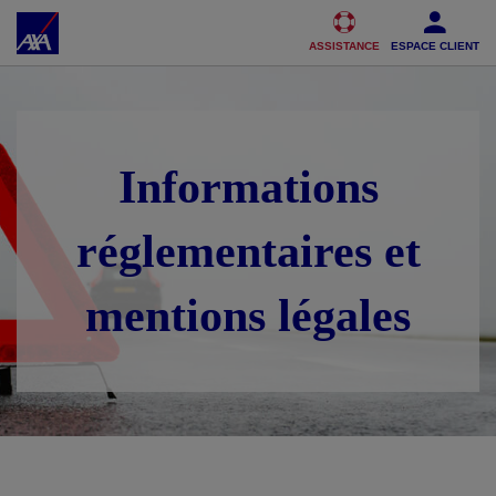
Accéder au Contenu
Accéder au Pied de page
ASSISTANCE
ESPACE CLIENT
Informations
réglementaires et
mentions légales