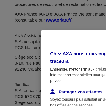
procédures de recours et de réclamation et les c
AXA France IARD et AXA France Vie sont manda
(consultable sur
www.orias.fr
)
AXA Assistance France Assurances,
S.A au capital de 51 429 430,40 €,
RCS Nanterre 415 392 724
Chez AXA nous nous enga
Siège social :
traceurs
!
8-10, rue Paul Vaillant Couturier
92240 Malakoff
Ensemble, mettons fin aux préjugé
informations essentielles pour gar
privée.
Juridica
S.A. au capital de 14 627 854,68 €
Partagez vos attentes
RCS 572 079 150 Versailles
Soyez toujours plus satisfait en 
Siège social : 1, place Victorien Sardou
nos offres et nos services.