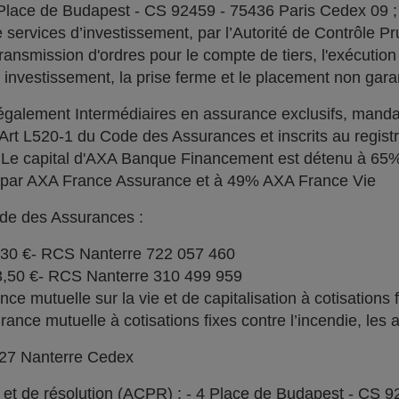
 Place de Budapest - CS 92459 - 75436 Paris Cedex 09 
services d’investissement, par l’Autorité de Contrôle Pru
ransmission d'ordres pour le compte de tiers, l'exécution 
n investissement, la prise ferme et le placement non garan
alement Intermédiaires en assurance exclusifs, manda
l'Art L520-1 du Code des Assurances et inscrits au regi
. Le capital d'AXA Banque Financement est détenu à 6
% par AXA France Assurance et à 49% AXA France Vie
ode des Assurances :
030 €- RCS Nanterre 722 057 460
73,50 €- RCS Nanterre 310 499 959
e mutuelle sur la vie et de capitalisation à cotisations 
ce mutuelle à cotisations fixes contre l’incendie, les a
727 Nanterre Cedex
l et de résolution (ACPR) : - 4 Place de Budapest - CS 9