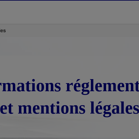
les
rmations réglement
et mentions légale