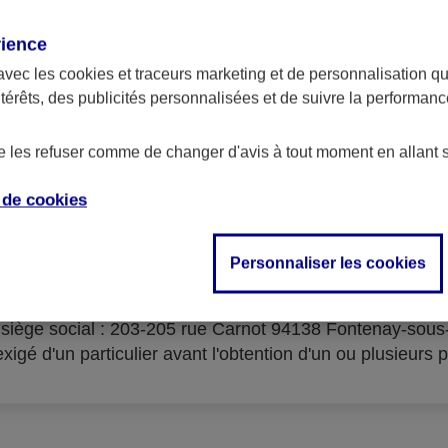
rience
avec les
cookies et traceurs
marketing et de personnalisation qui
ntérêts, des publicités personnalisées et de suivre la performa
serves d'acceptation du cré
de les refuser comme de changer d'avis à tout moment en allant 
e de
cookies
Personnaliser les cookies
isme prêteur : AXA Banque Financement – SA au capital 
- siège social : 203-205 rue Carnot 94138 Fontenay-sou
igé d'un particulier avant l'obtention d'un ou plusieurs p