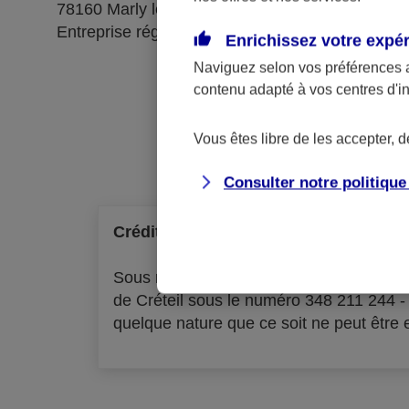
78160 Marly le Roi
Entreprise régie par le code des assurances
Enrichissez votre expé
Naviguez selon vos préférences 
contenu adapté à vos centres d'i
Ré
Vous êtes libre de les accepter, 
Consulter notre politiqu
Crédit à la consommation
Sous réserve d'acceptation par l'organ
de Créteil sous le numéro 348 211 244 
quelque nature que ce soit ne peut être ex