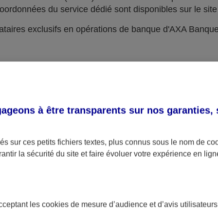
oordonnées du service dédié sont disponibles sur le site 
taires exclusifs en opérations de banque d'AXA Banqu
geons à être transparents sur nos garanties,
s sur ces petits fichiers textes, plus connus sous le nom de
co
antir la sécurité du site et faire évoluer votre expérience en lign
acceptant les
cookies
de mesure d’audience et d’avis utilisateurs