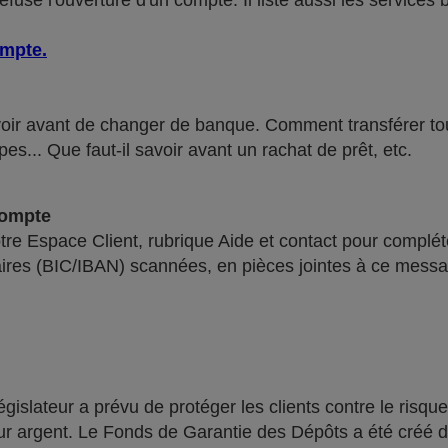
use l'ouverture d'un compte. Il liste aussi les services 
ompte
.
voir avant de changer de banque. Comment transférer tous 
pes... Que faut-il savoir avant un rachat de prêt, etc.
compte
re Espace Client, rubrique Aide et contact pour compléte
ires (BIC/IBAN) scannées, en pièces jointes à ce messa
lateur a prévu de protéger les clients contre le risque
leur argent. Le Fonds de Garantie des Dépôts a été créé 