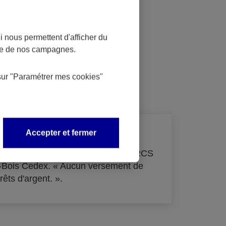
 nous permettent d'afficher du
nce de nos campagnes.
dit
sur
"Paramétrer mes
cookies
"
Accepter et fermer
de 33 855 000 € - immatriculée au RCS
s-Bois Cedex. « Aucun versement de
rêts d'argent. ».