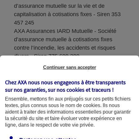
d’assurance mutuelle sur la vie et de
capitalisation à cotisations fixes - Siren 353
457 245
AXA Assurances IARD Mutuelle - Société
d’assurance mutuelle à cotisations fixes
contre l’incendie, les accidents et risques
divers - Siren 775 699 309
Continuer sans accepter
Sièges sociaux : 313 Terrasses de l’Arche –
92727 Nanterre Cedex
Chez AXA nous nous engageons à être transparents
sur nos garanties, sur nos
cookies et traceurs
!
Coordonnées de l'Autorité de contrôle
Ensemble, mettons fin aux préjugés sur ces petits fichiers
prudentiel et de résolution (ACPR) : - 4
textes, plus connus sous le nom de
cookies
. Ils nous
Place de Budapest - CS 92459 - 75436
aident à traiter des informations essentielles pour garantir
Paris Cedex 09. Le détail des procédures de
la sécurité du site et faire évoluer votre expérience en
recours et de réclamation et les
ligne, dans le respect de votre vie privée.
coordonnées du service dédié sont