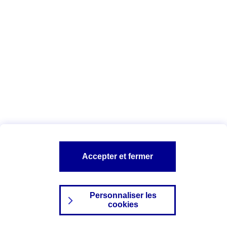
Index Egalité Professionnelle Femmes-
Hommes
Vous êtes ici :
Configuration et sécurité
Mentions légales
A PROPOS D'AXA
NOS AUTRES PRODUITS
Accepter et fermer
SITES AXA
Personnaliser les
cookies