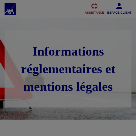
Accéder au Contenu
Accéder au Pied de page
ASSISTANCE
ESPACE CLIENT
Informations
réglementaires et
mentions légales