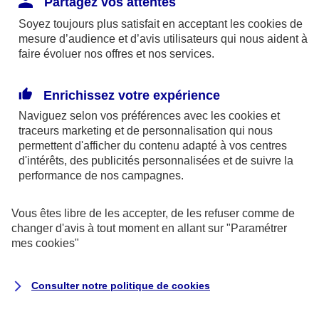
Partagez vos attentes
disponibles sur le site axa.fr.
Soyez toujours plus satisfait en acceptant les
cookies
de
AXA France IARD et AXA France Vie sont
mesure d’audience et d’avis utilisateurs qui nous aident à
faire évoluer nos offres et nos services.
mandataires exclusifs en opérations de
banque d'AXA Banque - N°ORIAS n°13 004
246 et n°13 005 764 (consultable
Enrichissez votre expérience
sur
www.orias.fr
)
Naviguez selon vos préférences avec les
cookies et
traceurs
marketing et de personnalisation qui nous
permettent d'afficher du contenu adapté à vos centres
d'intérêts, des publicités personnalisées et de suivre la
AXA Assistance France Assurances,
performance de nos campagnes.
S.A au capital de 51 429 430,40 €,
RCS Nanterre 415 392 724
Vous êtes libre de les accepter, de les refuser comme de
changer d'avis à tout moment en allant sur
"Paramétrer
Siège social :
mes
cookies
"
8-10, rue Paul Vaillant Couturier
92240 Malakoff
Consulter notre politique de
cookies