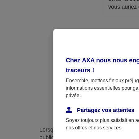
vous auriez 
Chez AXA nous nous enga
traceurs
!
Ensemble, mettons fin aux préjugé
informations essentielles pour gar
privée.
Découvri
Partagez vos attentes
Soyez toujours plus satisfait en 
nos offres et nos services.
Lorsque vous naviguez sur notre site,
le
publicitaires qui diffusent des publicités