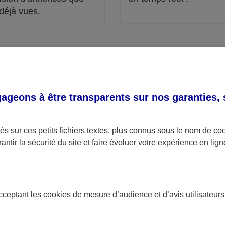
déjà vues.
Vous souhaitez reparamétrer vos cookies ?
Paramétrer mes
geons à être transparents sur nos garanties,
cookies
s sur ces petits fichiers textes, plus connus sous le nom de
co
antir la sécurité du site et faire évoluer votre expérience en lign
r tous les cookies AXA et pa
acceptant les
cookies
de mesure d’audience et d’avis utilisateurs
s cookies déposés viennent de chez nous ou de nos
 sur nos sites). Nous nous assurons que l’émission et l’uti