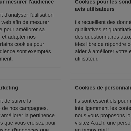
ur mesurer l'audience
Cookies pour les sond
avis utilisateurs
t d'analyser l'utilisation
e web afin de mesurer
Ils recueillent des donn
e pour améliorer sa
qualitatives et quantitat
 et adapter nos
des questionnaires aux
rtains cookies pour
êtes libre de répondre 
udience sont exemptés
aider à améliorer votre
ment.
utilisateur.
rketing
Cookies de personnali
nt de suivre la
Ils sont essentiels pour
e de nos campagnes,
intelligemment les cont
'améliorer la pertinence
nous vous proposons lo
és que vous croisez pour
visitez Axa.fr, une perso
ffusion d'annonces que
en temps réel !