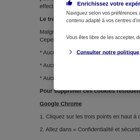
Enrichissez votre expé
effectuées dans le respect de la régleme
Naviguez selon vos préférences 
Le traitement des cookies est protég
contenu adapté à vos centres d'i
Malgré nos efforts pour supprimer les coo
Vous êtes libre de les accepter, 
Cependant, nous vous assurons qu’après 
Consulter notre politiqu
* Aucun script soumis au consentement 
* Aucun de ces cookies résiduels n'est lu
* Aucune donnée n'est transmise à des p
Pour supprimer ces cookies résiduels
Google Chrome
1. Cliquez sur les trois points en haut à
2. Allez dans « Confidentialité et sécuri