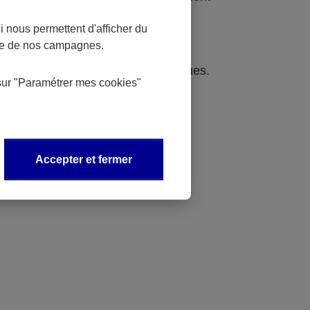
 nous permettent d'afficher du
 informations qui y sont contenues.
nce de nos campagnes.
areil en raison des limites techniques.
sur
"Paramétrer mes
cookies
"
Accepter et fermer