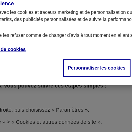
rience
ntation en vigueur.
avec les
cookies et traceurs
marketing et de personnalisation qui
é
: seul l’émetteur d’un cookie a la possibilité de lire les
ntérêts, des publicités personnalisées et de suivre la performa
kies tiers, certains peuvent rester stockés sur votre app
de les refuser comme de changer d'avis à tout moment en allant 
le retrait de votre consentement :
e de
cookies
n'est chargé
 ou utilisé
Personnaliser les cookies
artenaires tiers
, vous pouvez suivre ces étapes simples :
 droite, puis choisissez « Paramètres ».
té » > « Cookies et autres données de site ».