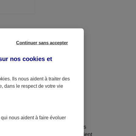
Continuer sans accepter
 sur nos
cookies et
okies
. Ils nous aident à traiter des
e, dans le respect de votre vie
rtenaires
 qui nous aident à faire évoluer
 partenaires
(prestataires ou régies
lisation des cookies de leur part soient