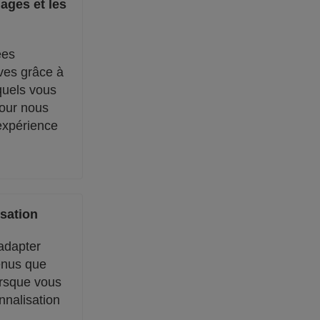
ages et les
ées
ives grâce à
quels vous
pour nous
 expérience
sation
 adapter
enus que
rsque vous
nnalisation