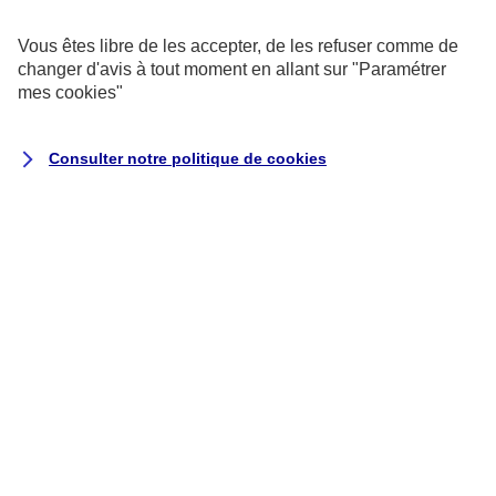
exemptés de consentement.
Vous êtes libre de les accepter, de les refuser comme de
changer d'avis à tout moment en allant sur
"Paramétrer
Cookies pour les sondages et les
mes
cookies
"
avis utilisateurs
Consulter notre politique de
cookies
Ils recueillent des données qualitatives
et quantitatives grâce à des
questionnaires auxquels vous êtes libre
de répondre pour nous aider à améliorer
votre expérience utilisateur.
Cookies marketing
Ils permettent de suivre la performance
de nos campagnes, mais aussi