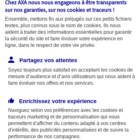
Chez AXA nous nous engageons à être transparents
fonctionnalités pour faciliter la
sur nos garanties, sur nos
cookies et traceurs
!
navigation. Ils sont indispensables au
Ensemble, mettons fin aux préjugés sur ces petits fichiers
bon fonctionnement du site et sa
textes, plus connus sous le nom de
cookies
. Ils nous
capacité à fournir des services.
aident à traiter des informations essentielles pour garantir
la sécurité du site et faire évoluer votre expérience en
ligne, dans le respect de votre vie privée.
Les cookies à votre main :
Partagez vos attentes
Soyez toujours plus satisfait en acceptant les
cookies
de
mesure d’audience et d’avis utilisateurs qui nous aident à
faire évoluer nos offres et nos services.
Cookies pour mesurer l'audience
Ils permettent d'analyser l'utilisation de
Enrichissez votre expérience
notre site web afin de mesurer son
Naviguez selon vos préférences avec les
cookies et
audience pour améliorer sa performance
traceurs
marketing et de personnalisation qui nous
permettent d'afficher du contenu adapté à vos centres
et adapter nos services. Certains
d'intérêts, des publicités personnalisées et de suivre la
cookies pour mesurer l'audience sont
performance de nos campagnes.