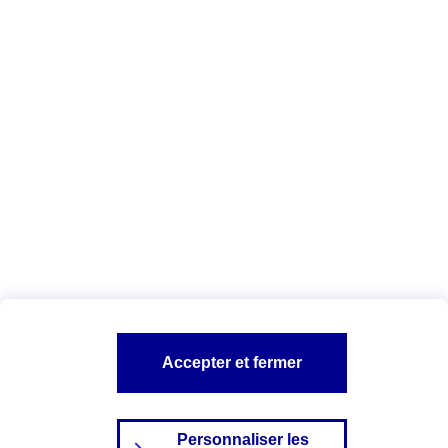
Télécharger la liste des cookies AXA
et de ses partenaires
Vous êtes ici :
Configuration et sécurité
Politique Cookies
A PROPOS D'AXA
NOS AUTRES PRODUITS
SITES AXA
Accepter et fermer
Personnaliser les