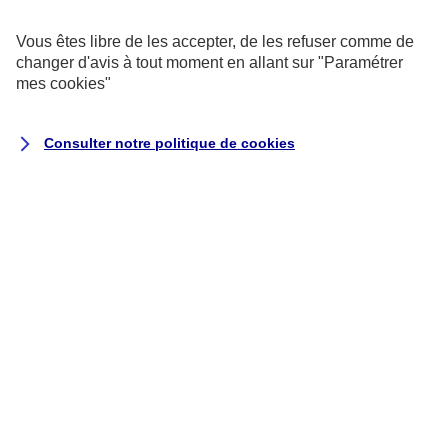
exemptés de consentement.
Vous êtes libre de les accepter, de les refuser comme de
changer d'avis à tout moment en allant sur
"Paramétrer
Cookies pour les sondages et les
mes
cookies
"
avis utilisateurs
Consulter notre politique de
cookies
Ils recueillent des données qualitatives
et quantitatives grâce à des
questionnaires auxquels vous êtes libre
de répondre pour nous aider à améliorer
votre expérience utilisateur.
Cookies marketing
Ils permettent de suivre la performance
de nos campagnes, mais aussi