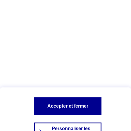
Télécharger la liste des cookies AXA
et de ses partenaires
Vous êtes ici :
Configuration et sécurité
Politique Cookies
A PROPOS D'AXA
NOS AUTRES PRODUITS
SITES AXA
Accepter et fermer
Personnaliser les