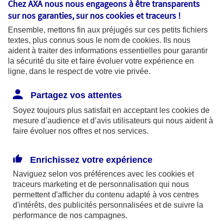
Chez AXA nous nous engageons à être transparents
fonctionnalités pour faciliter la
sur nos garanties, sur nos
cookies et traceurs
!
navigation. Ils sont indispensables au
Ensemble, mettons fin aux préjugés sur ces petits fichiers
bon fonctionnement du site et sa
textes, plus connus sous le nom de
cookies
. Ils nous
capacité à fournir des services.
aident à traiter des informations essentielles pour garantir
la sécurité du site et faire évoluer votre expérience en
ligne, dans le respect de votre vie privée.
Les cookies à votre main :
Partagez vos attentes
Soyez toujours plus satisfait en acceptant les
cookies
de
mesure d’audience et d’avis utilisateurs qui nous aident à
faire évoluer nos offres et nos services.
Cookies pour mesurer l'audience
Ils permettent d'analyser l'utilisation de
Enrichissez votre expérience
notre site web afin de mesurer son
Naviguez selon vos préférences avec les
cookies et
audience pour améliorer sa performance
traceurs
marketing et de personnalisation qui nous
permettent d'afficher du contenu adapté à vos centres
et adapter nos services. Certains
d'intérêts, des publicités personnalisées et de suivre la
cookies pour mesurer l'audience sont
performance de nos campagnes.