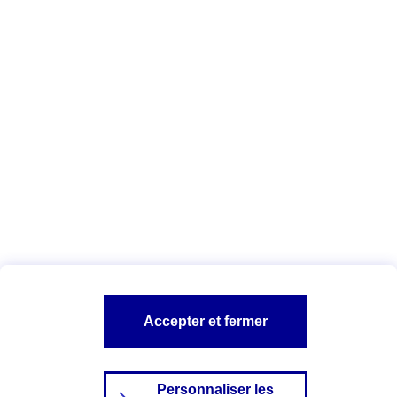
Télécharger la liste des cookies AXA
et de ses partenaires
Vous êtes ici :
Configuration et sécurité
Politique Cookies
A PROPOS D'AXA
NOS AUTRES PRODUITS
SITES AXA
Accepter et fermer
Personnaliser les