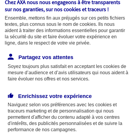
Chez AXA nous nous engageons à être transparents
fonctionnalités pour faciliter la
sur nos garanties, sur nos
cookies et traceurs
!
navigation. Ils sont indispensables au
Ensemble, mettons fin aux préjugés sur ces petits fichiers
bon fonctionnement du site et sa
textes, plus connus sous le nom de
cookies
. Ils nous
capacité à fournir des services.
aident à traiter des informations essentielles pour garantir
la sécurité du site et faire évoluer votre expérience en
ligne, dans le respect de votre vie privée.
Les cookies à votre main :
Partagez vos attentes
Soyez toujours plus satisfait en acceptant les
cookies
de
mesure d’audience et d’avis utilisateurs qui nous aident à
faire évoluer nos offres et nos services.
Cookies pour mesurer l'audience
Ils permettent d'analyser l'utilisation de
Enrichissez votre expérience
notre site web afin de mesurer son
Naviguez selon vos préférences avec les
cookies et
audience pour améliorer sa performance
traceurs
marketing et de personnalisation qui nous
permettent d'afficher du contenu adapté à vos centres
et adapter nos services. Certains
d'intérêts, des publicités personnalisées et de suivre la
cookies pour mesurer l'audience sont
performance de nos campagnes.