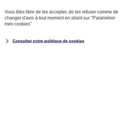
exemptés de consentement.
Vous êtes libre de les accepter, de les refuser comme de
changer d'avis à tout moment en allant sur
"Paramétrer
Cookies pour les sondages et les
mes
cookies
"
avis utilisateurs
Consulter notre politique de
cookies
Ils recueillent des données qualitatives
et quantitatives grâce à des
questionnaires auxquels vous êtes libre
de répondre pour nous aider à améliorer
votre expérience utilisateur.
Cookies marketing
Ils permettent de suivre la performance
de nos campagnes, mais aussi