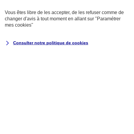
exemptés de consentement.
Vous êtes libre de les accepter, de les refuser comme de
changer d'avis à tout moment en allant sur
"Paramétrer
Cookies pour les sondages et les
mes
cookies
"
avis utilisateurs
Consulter notre politique de
cookies
Ils recueillent des données qualitatives
et quantitatives grâce à des
questionnaires auxquels vous êtes libre
de répondre pour nous aider à améliorer
votre expérience utilisateur.
Cookies marketing
Ils permettent de suivre la performance
de nos campagnes, mais aussi