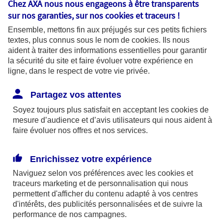
Chez AXA nous nous engageons à être transparents
fonctionnalités pour faciliter la
sur nos garanties, sur nos
cookies et traceurs
!
navigation. Ils sont indispensables au
Ensemble, mettons fin aux préjugés sur ces petits fichiers
bon fonctionnement du site et sa
textes, plus connus sous le nom de
cookies
. Ils nous
capacité à fournir des services.
aident à traiter des informations essentielles pour garantir
la sécurité du site et faire évoluer votre expérience en
ligne, dans le respect de votre vie privée.
Les cookies à votre main :
Partagez vos attentes
Soyez toujours plus satisfait en acceptant les
cookies
de
mesure d’audience et d’avis utilisateurs qui nous aident à
faire évoluer nos offres et nos services.
Cookies pour mesurer l'audience
Ils permettent d'analyser l'utilisation de
Enrichissez votre expérience
notre site web afin de mesurer son
Naviguez selon vos préférences avec les
cookies et
audience pour améliorer sa performance
traceurs
marketing et de personnalisation qui nous
permettent d'afficher du contenu adapté à vos centres
et adapter nos services. Certains
d'intérêts, des publicités personnalisées et de suivre la
cookies pour mesurer l'audience sont
performance de nos campagnes.