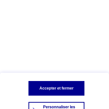
Télécharger la liste des cookies AXA
et de ses partenaires
Vous êtes ici :
Configuration et sécurité
Politique Cookies
A PROPOS D'AXA
NOS AUTRES PRODUITS
SITES AXA
Accepter et fermer
Personnaliser les