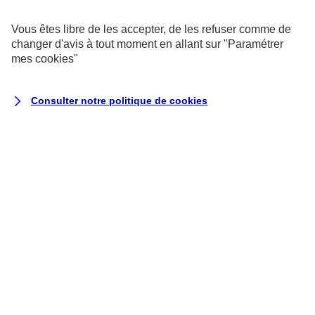
exemptés de consentement.
Vous êtes libre de les accepter, de les refuser comme de
changer d'avis à tout moment en allant sur
"Paramétrer
Cookies pour les sondages et les
mes
cookies
"
avis utilisateurs
Consulter notre politique de
cookies
Ils recueillent des données qualitatives
et quantitatives grâce à des
questionnaires auxquels vous êtes libre
de répondre pour nous aider à améliorer
votre expérience utilisateur.
Cookies marketing
Ils permettent de suivre la performance
de nos campagnes, mais aussi