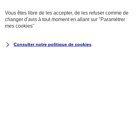
exemptés de consentement.
Vous êtes libre de les accepter, de les refuser comme de
changer d'avis à tout moment en allant sur
"Paramétrer
Cookies pour les sondages et les
mes
cookies
"
avis utilisateurs
Consulter notre politique de
cookies
Ils recueillent des données qualitatives
et quantitatives grâce à des
questionnaires auxquels vous êtes libre
de répondre pour nous aider à améliorer
votre expérience utilisateur.
Cookies marketing
Ils permettent de suivre la performance
de nos campagnes, mais aussi