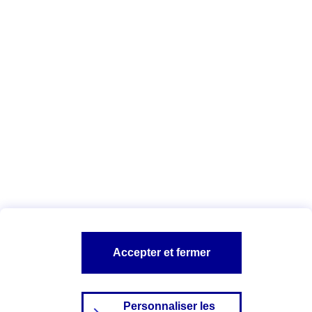
Télécharger la liste des cookies AXA
et de ses partenaires
Vous êtes ici :
Configuration et sécurité
Politique Cookies
A PROPOS D'AXA
NOS AUTRES PRODUITS
SITES AXA
Accepter et fermer
Personnaliser les