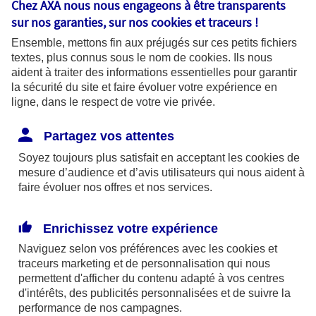
Chez AXA nous nous engageons à être transparents
fonctionnalités pour faciliter la
sur nos garanties, sur nos
cookies et traceurs
!
navigation. Ils sont indispensables au
Ensemble, mettons fin aux préjugés sur ces petits fichiers
bon fonctionnement du site et sa
textes, plus connus sous le nom de
cookies
. Ils nous
capacité à fournir des services.
aident à traiter des informations essentielles pour garantir
la sécurité du site et faire évoluer votre expérience en
ligne, dans le respect de votre vie privée.
Les cookies à votre main :
Partagez vos attentes
Soyez toujours plus satisfait en acceptant les
cookies
de
mesure d’audience et d’avis utilisateurs qui nous aident à
faire évoluer nos offres et nos services.
Cookies pour mesurer l'audience
Ils permettent d'analyser l'utilisation de
Enrichissez votre expérience
notre site web afin de mesurer son
Naviguez selon vos préférences avec les
cookies et
audience pour améliorer sa performance
traceurs
marketing et de personnalisation qui nous
permettent d'afficher du contenu adapté à vos centres
et adapter nos services. Certains
d'intérêts, des publicités personnalisées et de suivre la
cookies pour mesurer l'audience sont
performance de nos campagnes.