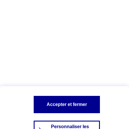
Télécharger la liste des cookies AXA
et de ses partenaires
Vous êtes ici :
Configuration et sécurité
Politique Cookies
A PROPOS D'AXA
NOS AUTRES PRODUITS
SITES AXA
Accepter et fermer
Personnaliser les