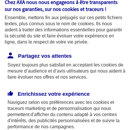
Chez AXA nous nous engageons à être transparents
fonctionnalités pour faciliter la
sur nos garanties, sur nos
cookies et traceurs
!
navigation. Ils sont indispensables au
Ensemble, mettons fin aux préjugés sur ces petits fichiers
bon fonctionnement du site et sa
textes, plus connus sous le nom de
cookies
. Ils nous
capacité à fournir des services.
aident à traiter des informations essentielles pour garantir
la sécurité du site et faire évoluer votre expérience en
ligne, dans le respect de votre vie privée.
Les cookies à votre main :
Partagez vos attentes
Soyez toujours plus satisfait en acceptant les
cookies
de
mesure d’audience et d’avis utilisateurs qui nous aident à
faire évoluer nos offres et nos services.
Cookies pour mesurer l'audience
Ils permettent d'analyser l'utilisation de
Enrichissez votre expérience
notre site web afin de mesurer son
Naviguez selon vos préférences avec les
cookies et
audience pour améliorer sa performance
traceurs
marketing et de personnalisation qui nous
permettent d'afficher du contenu adapté à vos centres
et adapter nos services. Certains
d'intérêts, des publicités personnalisées et de suivre la
cookies pour mesurer l'audience sont
performance de nos campagnes.