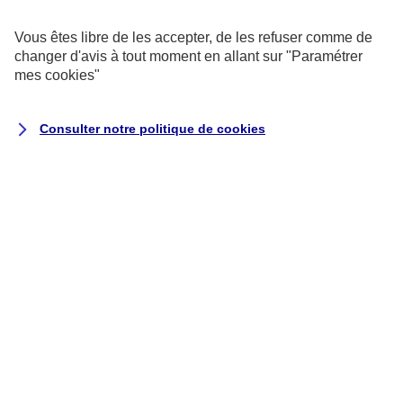
exemptés de consentement.
Vous êtes libre de les accepter, de les refuser comme de
changer d'avis à tout moment en allant sur
"Paramétrer
Cookies pour les sondages et les
mes
cookies
"
avis utilisateurs
Consulter notre politique de
cookies
Ils recueillent des données qualitatives
et quantitatives grâce à des
questionnaires auxquels vous êtes libre
de répondre pour nous aider à améliorer
votre expérience utilisateur.
Cookies marketing
Ils permettent de suivre la performance
de nos campagnes, mais aussi