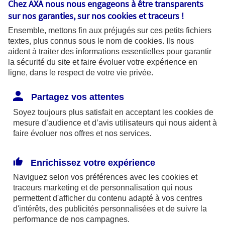
Chez AXA nous nous engageons à être transparents
fonctionnalités pour faciliter la
sur nos garanties, sur nos
cookies et traceurs
!
navigation. Ils sont indispensables au
Ensemble, mettons fin aux préjugés sur ces petits fichiers
bon fonctionnement du site et sa
textes, plus connus sous le nom de
cookies
. Ils nous
capacité à fournir des services.
aident à traiter des informations essentielles pour garantir
la sécurité du site et faire évoluer votre expérience en
ligne, dans le respect de votre vie privée.
Les cookies à votre main :
Partagez vos attentes
Soyez toujours plus satisfait en acceptant les
cookies
de
mesure d’audience et d’avis utilisateurs qui nous aident à
faire évoluer nos offres et nos services.
Cookies pour mesurer l'audience
Ils permettent d'analyser l'utilisation de
Enrichissez votre expérience
notre site web afin de mesurer son
Naviguez selon vos préférences avec les
cookies et
audience pour améliorer sa performance
traceurs
marketing et de personnalisation qui nous
permettent d'afficher du contenu adapté à vos centres
et adapter nos services. Certains
d'intérêts, des publicités personnalisées et de suivre la
cookies pour mesurer l'audience sont
performance de nos campagnes.