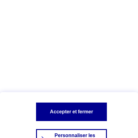
Télécharger la liste des cookies AXA
et de ses partenaires
Vous êtes ici :
Configuration et sécurité
Politique Cookies
A PROPOS D'AXA
NOS AUTRES PRODUITS
SITES AXA
Accepter et fermer
Personnaliser les