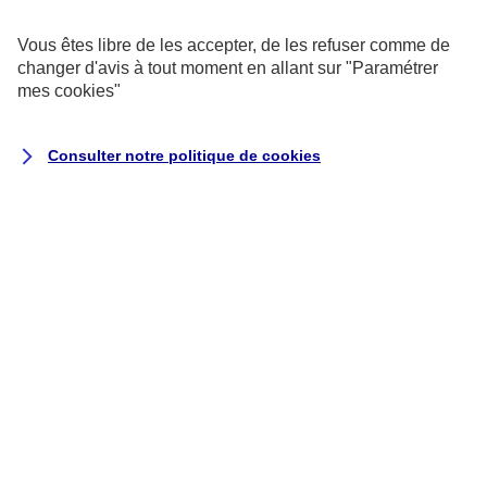
exemptés de consentement.
Vous êtes libre de les accepter, de les refuser comme de
changer d'avis à tout moment en allant sur
"Paramétrer
Cookies pour les sondages et les
mes
cookies
"
avis utilisateurs
Consulter notre politique de
cookies
Ils recueillent des données qualitatives
et quantitatives grâce à des
questionnaires auxquels vous êtes libre
de répondre pour nous aider à améliorer
votre expérience utilisateur.
Cookies marketing
Ils permettent de suivre la performance
de nos campagnes, mais aussi