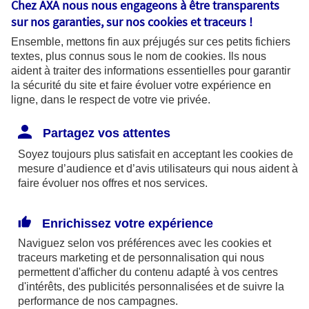
Chez AXA nous nous engageons à être transparents
fonctionnalités pour faciliter la
sur nos garanties, sur nos
cookies et traceurs
!
navigation. Ils sont indispensables au
Ensemble, mettons fin aux préjugés sur ces petits fichiers
bon fonctionnement du site et sa
textes, plus connus sous le nom de
cookies
. Ils nous
capacité à fournir des services.
aident à traiter des informations essentielles pour garantir
la sécurité du site et faire évoluer votre expérience en
ligne, dans le respect de votre vie privée.
Les cookies à votre main :
Partagez vos attentes
Soyez toujours plus satisfait en acceptant les
cookies
de
mesure d’audience et d’avis utilisateurs qui nous aident à
faire évoluer nos offres et nos services.
Cookies pour mesurer l'audience
Ils permettent d'analyser l'utilisation de
Enrichissez votre expérience
notre site web afin de mesurer son
Naviguez selon vos préférences avec les
cookies et
audience pour améliorer sa performance
traceurs
marketing et de personnalisation qui nous
permettent d'afficher du contenu adapté à vos centres
et adapter nos services. Certains
d'intérêts, des publicités personnalisées et de suivre la
cookies pour mesurer l'audience sont
performance de nos campagnes.