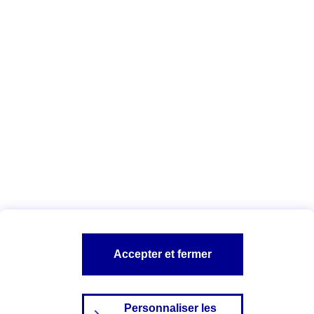
Télécharger la liste des cookies AXA
et de ses partenaires
Vous êtes ici :
Configuration et sécurité
Politique Cookies
A PROPOS D'AXA
NOS AUTRES PRODUITS
SITES AXA
Accepter et fermer
Personnaliser les