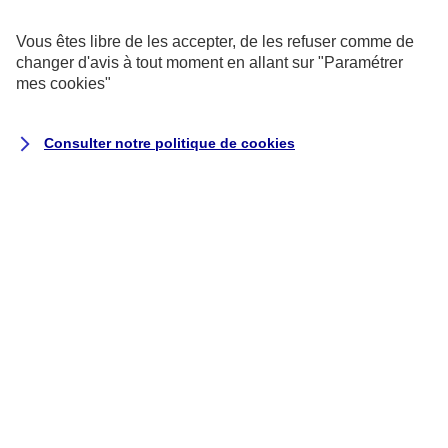
exemptés de consentement.
Vous êtes libre de les accepter, de les refuser comme de
changer d'avis à tout moment en allant sur
"Paramétrer
Cookies pour les sondages et les
mes
cookies
"
avis utilisateurs
Consulter notre politique de
cookies
Ils recueillent des données qualitatives
et quantitatives grâce à des
questionnaires auxquels vous êtes libre
de répondre pour nous aider à améliorer
votre expérience utilisateur.
Cookies marketing
Ils permettent de suivre la performance
de nos campagnes, mais aussi