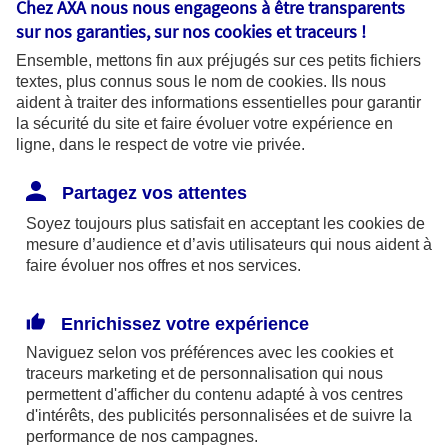
Chez AXA nous nous engageons à être transparents
fonctionnalités pour faciliter la
sur nos garanties, sur nos
cookies et traceurs
!
navigation. Ils sont indispensables au
Ensemble, mettons fin aux préjugés sur ces petits fichiers
bon fonctionnement du site et sa
textes, plus connus sous le nom de
cookies
. Ils nous
capacité à fournir des services.
aident à traiter des informations essentielles pour garantir
la sécurité du site et faire évoluer votre expérience en
ligne, dans le respect de votre vie privée.
Les cookies à votre main :
Partagez vos attentes
Soyez toujours plus satisfait en acceptant les
cookies
de
mesure d’audience et d’avis utilisateurs qui nous aident à
faire évoluer nos offres et nos services.
Cookies pour mesurer l'audience
Ils permettent d'analyser l'utilisation de
Enrichissez votre expérience
notre site web afin de mesurer son
Naviguez selon vos préférences avec les
cookies et
audience pour améliorer sa performance
traceurs
marketing et de personnalisation qui nous
permettent d'afficher du contenu adapté à vos centres
et adapter nos services. Certains
d'intérêts, des publicités personnalisées et de suivre la
cookies pour mesurer l'audience sont
performance de nos campagnes.