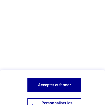
Télécharger la liste des cookies AXA
et de ses partenaires
Vous êtes ici :
Configuration et sécurité
Politique Cookies
A PROPOS D'AXA
NOS AUTRES PRODUITS
SITES AXA
Accepter et fermer
Personnaliser les