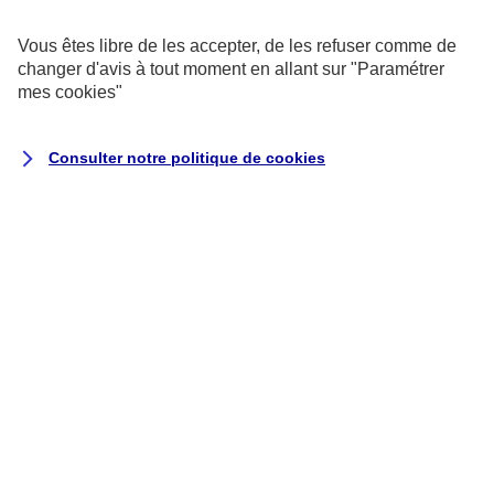
exemptés de consentement.
Vous êtes libre de les accepter, de les refuser comme de
changer d'avis à tout moment en allant sur
"Paramétrer
Cookies pour les sondages et les
mes
cookies
"
avis utilisateurs
Consulter notre politique de
cookies
Ils recueillent des données qualitatives
et quantitatives grâce à des
questionnaires auxquels vous êtes libre
de répondre pour nous aider à améliorer
votre expérience utilisateur.
Cookies marketing
Ils permettent de suivre la performance
de nos campagnes, mais aussi