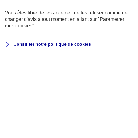
exemptés de consentement.
Vous êtes libre de les accepter, de les refuser comme de
changer d'avis à tout moment en allant sur
"Paramétrer
Cookies pour les sondages et les
mes
cookies
"
avis utilisateurs
Consulter notre politique de
cookies
Ils recueillent des données qualitatives
et quantitatives grâce à des
questionnaires auxquels vous êtes libre
de répondre pour nous aider à améliorer
votre expérience utilisateur.
Cookies marketing
Ils permettent de suivre la performance
de nos campagnes, mais aussi