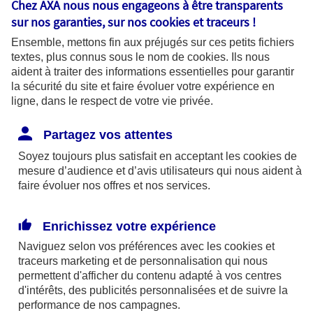
Chez AXA nous nous engageons à être transparents
fonctionnalités pour faciliter la
sur nos garanties, sur nos
cookies et traceurs
!
navigation. Ils sont indispensables au
Ensemble, mettons fin aux préjugés sur ces petits fichiers
bon fonctionnement du site et sa
textes, plus connus sous le nom de
cookies
. Ils nous
capacité à fournir des services.
aident à traiter des informations essentielles pour garantir
la sécurité du site et faire évoluer votre expérience en
ligne, dans le respect de votre vie privée.
Les cookies à votre main :
Partagez vos attentes
Soyez toujours plus satisfait en acceptant les
cookies
de
mesure d’audience et d’avis utilisateurs qui nous aident à
faire évoluer nos offres et nos services.
Cookies pour mesurer l'audience
Ils permettent d'analyser l'utilisation de
Enrichissez votre expérience
notre site web afin de mesurer son
Naviguez selon vos préférences avec les
cookies et
audience pour améliorer sa performance
traceurs
marketing et de personnalisation qui nous
permettent d'afficher du contenu adapté à vos centres
et adapter nos services. Certains
d'intérêts, des publicités personnalisées et de suivre la
cookies pour mesurer l'audience sont
performance de nos campagnes.