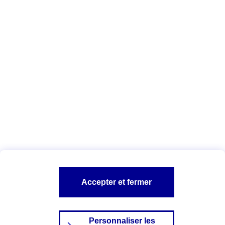
Télécharger la liste des cookies AXA
et de ses partenaires
Vous êtes ici :
Configuration et sécurité
Politique Cookies
A PROPOS D'AXA
NOS AUTRES PRODUITS
SITES AXA
Accepter et fermer
Personnaliser les