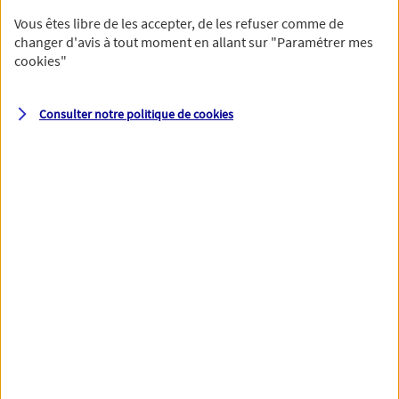
Vous êtes libre de les accepter, de les refuser comme de
changer d'avis à tout moment en allant sur
"Paramétrer mes
cookies
"
Votre numéro de téléphone et votre email permettront à nos
conseillers de vous contacter afin de préciser votre besoin et vous
accompagner dans les prochaines étapes de votre souscription.
Consulter notre politique de
cookies
Votre domicile
Adresse (N° et nom de la rue)
Code postal
Ville