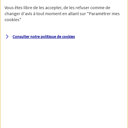
Vous êtes libre de les accepter, de les refuser comme de
changer d'avis à tout moment en allant sur
"Paramétrer mes
cookies
"
Votre numéro de téléphone et votre email permettront à nos
conseillers de vous contacter afin de préciser votre besoin et vous
accompagner dans les prochaines étapes de votre souscription.
Consulter notre politique de
cookies
Votre domicile
Adresse (N° et nom de la rue)
Code postal
Ville