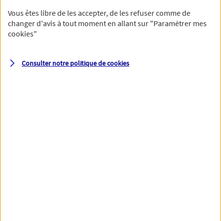
Vous êtes libre de les accepter, de les refuser comme de
changer d'avis à tout moment en allant sur
"Paramétrer mes
cookies
"
Votre numéro de téléphone et votre email permettront à nos
conseillers de vous contacter afin de préciser votre besoin et vous
accompagner dans les prochaines étapes de votre souscription.
Consulter notre politique de
cookies
Votre domicile
Adresse (N° et nom de la rue)
Code postal
Ville